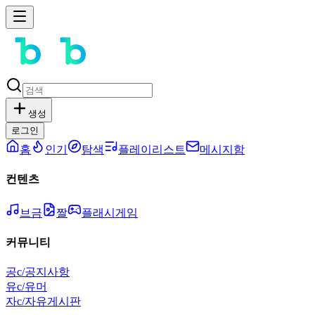
생성
로그인
홈
인기
탐색
플레이리스트
메시지함
컨텐츠
브금
짤
플래시게임
커뮤니티
공
c/공지사항
유
c/유머
자
c/자유게시판