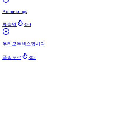
Anime songs
류승엽
320
우리모두섹스합시다
플랑도르
302