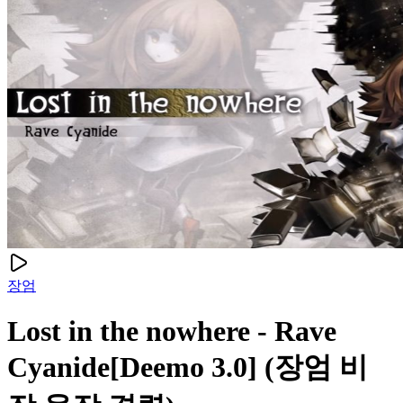
장엄
Lost in the nowhere - Rave
Cyanide[Deemo 3.0] (장엄 비