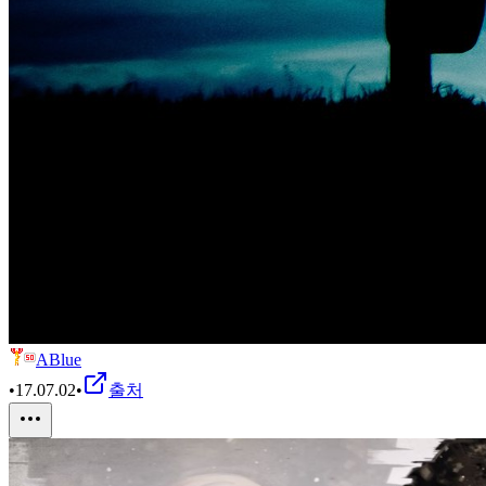
ABlue
•
17.07.02
•
출처