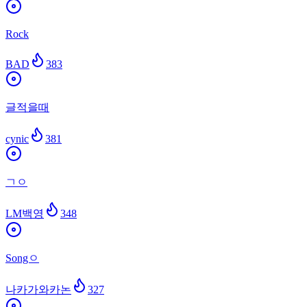
Rock
BAD
383
글적을때
cynic
381
ㄱㅇ
LM백영
348
Songㅇ
나카가와카논
327