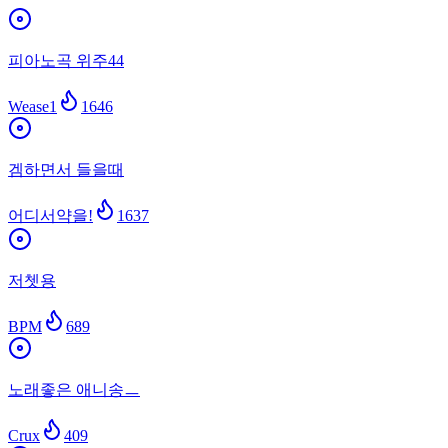
피아노곡 위주44
Wease1
1646
겜하면서 들을때
어디서약을!
1637
저쳇용
BPM
689
노래좋은 애니송ㅡ
Crux
409