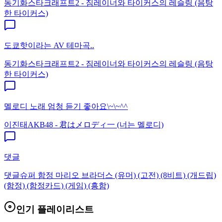
동기화
스타크래프트2 - 짐레이너와 타이커스의 레슬링 (음탕
한 타이커스)
도쿄핫이라는 AV 테마곡..
동기화
스타크래프트2 - 짐레이너와 타이커스의 레슬링 (음탕
한 타이커스)
멜로디 노래 엄청 듣기 좋아요\~\~^^
이진태
AKB48 - 君はメロディ一 (너는 멜로디)
댓글
댓글
슈퍼 함정 마리오 브라더스 (유머) (고전) (8비트) (개드립)
(함정) (함정카드) (게임) (흥함)
인기 플레이리스트