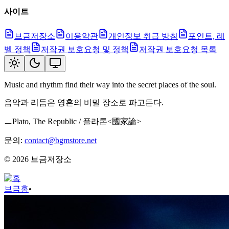
사이트
브금저장소
이용약관
개인정보 취급 방침
포인트, 레
벨 정책
저작권 보호요청 및 정책
저작권 보호요청 목록
Music and rhythm find their way into the secret places of the soul.
음악과 리듬은 영혼의 비밀 장소로 파고든다.
ㅡPlato, The Republic / 플라톤<國家論>
문의:
contact@bgmstore.net
©
2026
브금저장소
브금
홈
•