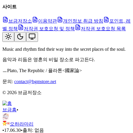
사이트
브금저장소
이용약관
개인정보 취급 방침
포인트, 레
벨 정책
저작권 보호요청 및 정책
저작권 보호요청 목록
Music and rhythm find their way into the secret places of the soul.
음악과 리듬은 영혼의 비밀 장소로 파고든다.
ㅡPlato, The Republic / 플라톤<國家論>
문의:
contact@bgmstore.net
©
2026
브금저장소
브금
홈
•
오하라마리
•
17.06.30
•
출처:
없음