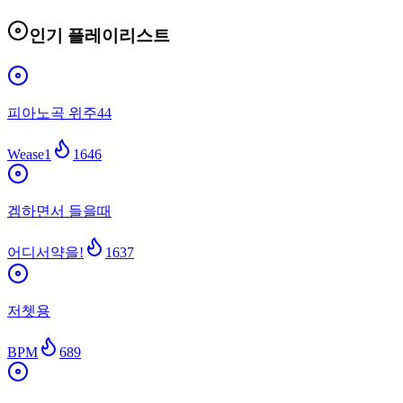
인기 플레이리스트
피아노곡 위주44
Wease1
1646
겜하면서 들을때
어디서약을!
1637
저쳇용
BPM
689