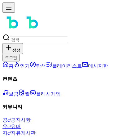
생성
로그인
홈
인기
탐색
플레이리스트
메시지함
컨텐츠
브금
짤
플래시게임
커뮤니티
공
c/공지사항
유
c/유머
자
c/자유게시판