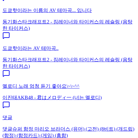
도쿄핫이라는 이름의 AV 테마곡... 입니다
동기화
스타크래프트2 - 짐레이너와 타이커스의 레슬링 (음탕
한 타이커스)
도쿄핫이라는 AV 테마곡..
동기화
스타크래프트2 - 짐레이너와 타이커스의 레슬링 (음탕
한 타이커스)
멜로디 노래 엄청 듣기 좋아요\~\~^^
이진태
AKB48 - 君はメロディ一 (너는 멜로디)
댓글
댓글
슈퍼 함정 마리오 브라더스 (유머) (고전) (8비트) (개드립)
(함정) (함정카드) (게임) (흥함)