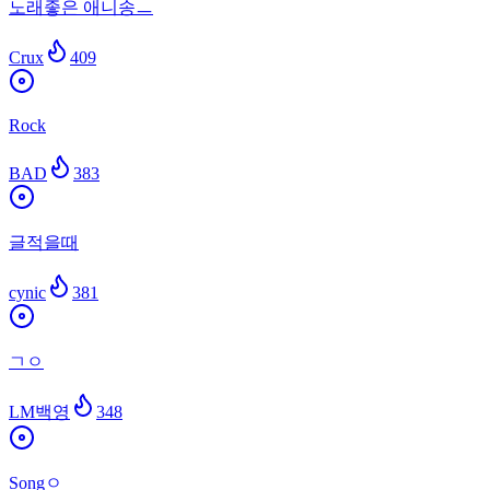
노래좋은 애니송ㅡ
Crux
409
Rock
BAD
383
글적을때
cynic
381
ㄱㅇ
LM백영
348
Songㅇ