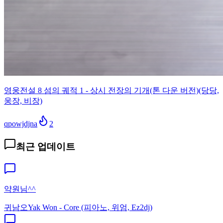
영웅전설 8 섬의 궤적 1 - 상시 전장의 기개(톤 다운 버전)(당당,
웅장, 비장)
qpowjdjna
2
최근 업데이트
약원님^^
귀남오
Yak Won - Core (피아노, 위엄, Ez2dj)