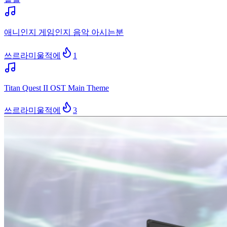
애니인지 게임인지 음악 아시는분
쓰르라미울적에
1
Titan Quest II OST Main Theme
쓰르라미울적에
3