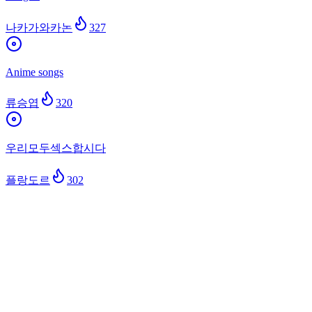
나카가와카논
327
Anime songs
류승엽
320
우리모두섹스합시다
플랑도르
302