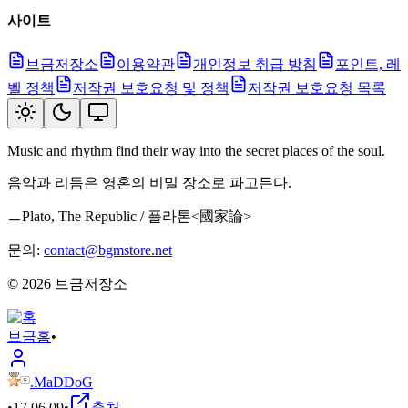
사이트
브금저장소
이용약관
개인정보 취급 방침
포인트, 레
벨 정책
저작권 보호요청 및 정책
저작권 보호요청 목록
Music and rhythm find their way into the secret places of the soul.
음악과 리듬은 영혼의 비밀 장소로 파고든다.
ㅡPlato, The Republic / 플라톤<國家論>
문의:
contact@bgmstore.net
©
2026
브금저장소
브금
홈
•
.MaDDoG
•
17.06.09
•
출처