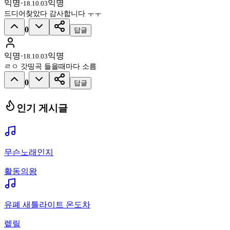
익명
·
익명
18.10.03
드디어찾았다 감사합니다 ㅜㅜ
0
답글
익명
·
익명
18.10.03
ㄹㅇ 갓띵곡 들을때마다 소름
0
답글
인기 게시글
무슨노래인지
활동의왕
유폐 새틀라이트 온도차
렡릴