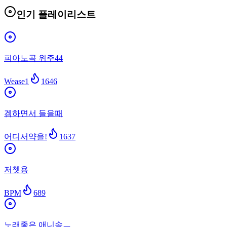
인기 플레이리스트
피아노곡 위주44
Wease1
1646
겜하면서 들을때
어디서약을!
1637
저쳇용
BPM
689
노래좋은 애니송ㅡ