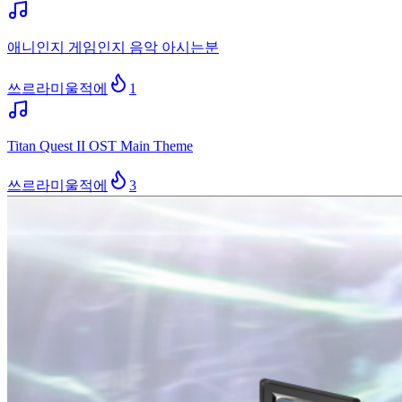
애니인지 게임인지 음악 아시는분
쓰르라미울적에
1
Titan Quest II OST Main Theme
쓰르라미울적에
3