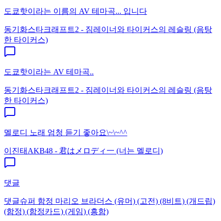
도쿄핫이라는 이름의 AV 테마곡... 입니다
동기화
스타크래프트2 - 짐레이너와 타이커스의 레슬링 (음탕
한 타이커스)
도쿄핫이라는 AV 테마곡..
동기화
스타크래프트2 - 짐레이너와 타이커스의 레슬링 (음탕
한 타이커스)
멜로디 노래 엄청 듣기 좋아요\~\~^^
이진태
AKB48 - 君はメロディ一 (너는 멜로디)
댓글
댓글
슈퍼 함정 마리오 브라더스 (유머) (고전) (8비트) (개드립)
(함정) (함정카드) (게임) (흥함)