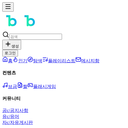
생성
로그인
홈
인기
탐색
플레이리스트
메시지함
컨텐츠
브금
짤
플래시게임
커뮤니티
공
c/공지사항
유
c/유머
자
c/자유게시판