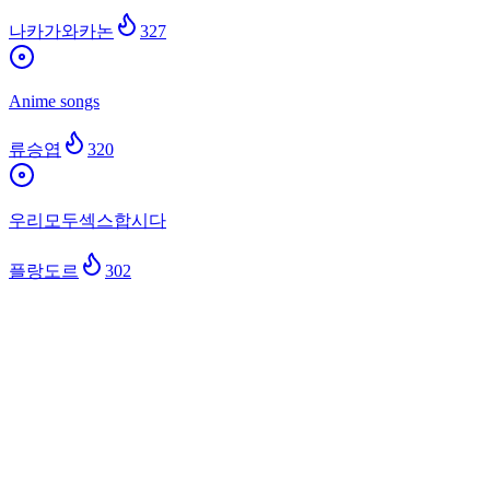
나카가와카논
327
Anime songs
류승엽
320
우리모두섹스합시다
플랑도르
302