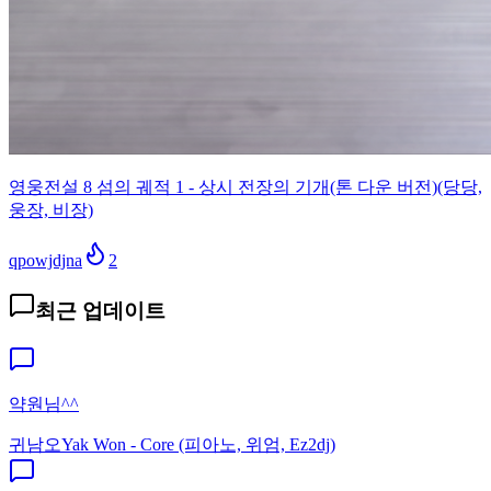
영웅전설 8 섬의 궤적 1 - 상시 전장의 기개(톤 다운 버전)(당당,
웅장, 비장)
qpowjdjna
2
최근 업데이트
약원님^^
귀남오
Yak Won - Core (피아노, 위엄, Ez2dj)