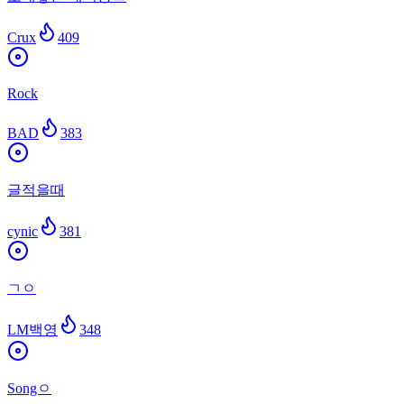
Crux
409
Rock
BAD
383
글적을때
cynic
381
ㄱㅇ
LM백영
348
Songㅇ