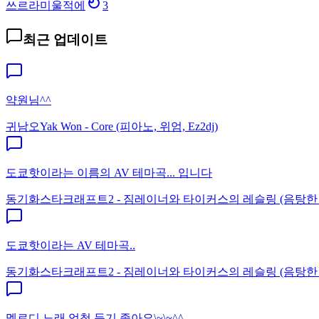
쓰르라미울적에
3
최근 업데이트
약원님^^
귀남오
Yak Won - Core (피아노, 위엄, Ez2dj)
도쿄핫이라는 이름의 AV 테마곡... 입니다
동기화
스타크래프트2 - 짐레이너와 타이커스의 레슬링 (음탕한
도쿄핫이라는 AV 테마곡..
동기화
스타크래프트2 - 짐레이너와 타이커스의 레슬링 (음탕한
멜로디 노래 엄청 듣기 좋아요\~\~^^