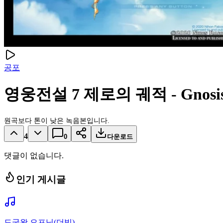
공포
영웅전설 7 제로의 궤적 - Gnosi
원곡보다 톤이 낮은 녹음본입니다.
4
0
다운로드
댓글이 없습니다.
인기 게시글
도굴왕 오프닝(더빙)