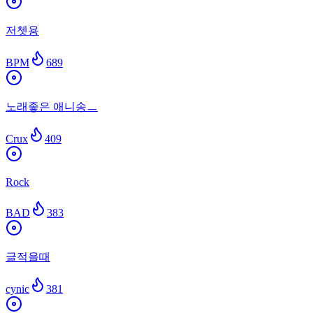
저쳇용
BPM
689
노래좋은 애니송ㅡ
Crux
409
Rock
BAD
383
글적을때
cynic
381