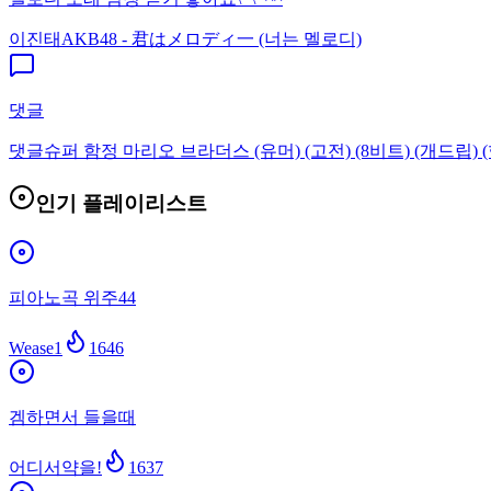
이진태
AKB48 - 君はメロディ一 (너는 멜로디)
댓글
댓글
슈퍼 함정 마리오 브라더스 (유머) (고전) (8비트) (개드립) (
인기 플레이리스트
피아노곡 위주44
Wease1
1646
겜하면서 들을때
어디서약을!
1637