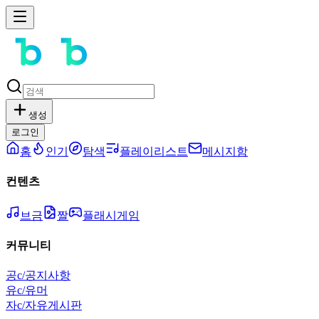
생성
로그인
홈
인기
탐색
플레이리스트
메시지함
컨텐츠
브금
짤
플래시게임
커뮤니티
공
c/공지사항
유
c/유머
자
c/자유게시판