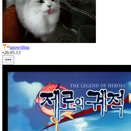
qpowjdjna
•
26.05.13