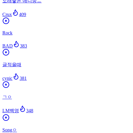
노래좋은 애니송ㅡ
Crux
409
Rock
BAD
383
글적을때
cynic
381
ㄱㅇ
LM백영
348
Songㅇ