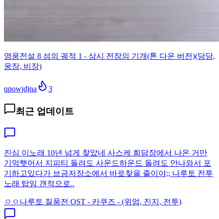
영웅전설 8 섬의 궤적 1 - 상시 전장의 기개(톤 다운 버전)(당당,
웅장, 비장)
qpowjdjna
3
최근 업데이트
진심 이노래 10년 넘게 찾았네 사스케 회담장에서 나온 거만
기억햇어서 지피티 돌려도 사운드하운드 돌려도 안나와서 포
기하고있다가 브금저장소에서 바로찾을 줄이야;; 나루토 전투
노래 탑임 갠적으로..
ㅇㅇ
나루토 질풍전 OST - 카쿠즈 - (위엄, 진지, 전투)