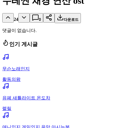
수레씬 채경 연산 ost
24
0
다운로드
댓글이 없습니다.
인기 게시글
무슨노래인지
활동의왕
유폐 새틀라이트 온도차
렡릴
애니인지 게임인지 음악 아시는분