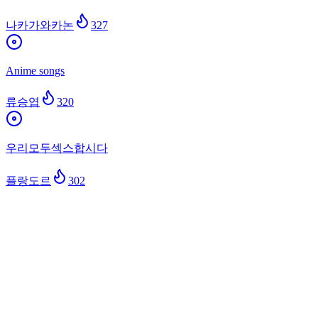
나카가와카논
327
Anime songs
류승엽
320
우리모두섹스합시다
플랑도르
302