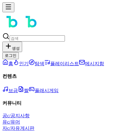
생성
로그인
홈
인기
탐색
플레이리스트
메시지함
컨텐츠
브금
짤
플래시게임
커뮤니티
공
c/공지사항
유
c/유머
자
c/자유게시판