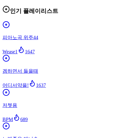
인기 플레이리스트
피아노곡 위주44
Wease1
1647
겜하면서 들을때
어디서약을!
1637
저쳇용
BPM
689