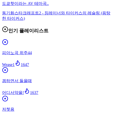
도쿄핫이라는 AV 테마곡..
동기화
스타크래프트2 - 짐레이너와 타이커스의 레슬링 (음탕
한 타이커스)
인기 플레이리스트
피아노곡 위주44
Wease1
1647
겜하면서 들을때
어디서약을!
1637
저쳇용