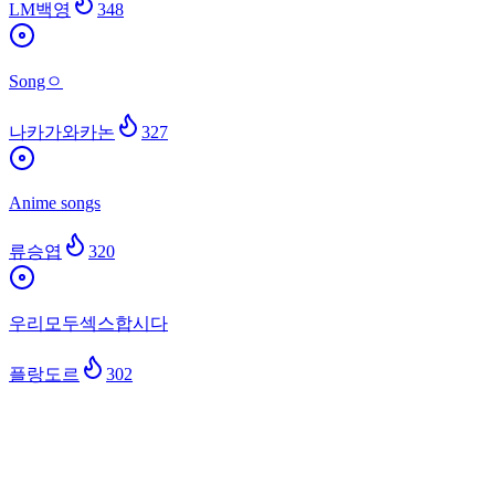
LM백영
348
Songㅇ
나카가와카논
327
Anime songs
류승엽
320
우리모두섹스합시다
플랑도르
302