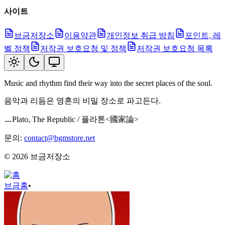
사이트
브금저장소
이용약관
개인정보 취급 방침
포인트, 레
벨 정책
저작권 보호요청 및 정책
저작권 보호요청 목록
Music and rhythm find their way into the secret places of the soul.
음악과 리듬은 영혼의 비밀 장소로 파고든다.
ㅡPlato, The Republic / 플라톤<國家論>
문의:
contact@bgmstore.net
©
2026
브금저장소
브금
홈
•