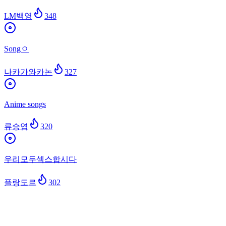
LM백영
348
Songㅇ
나카가와카논
327
Anime songs
류승엽
320
우리모두섹스합시다
플랑도르
302