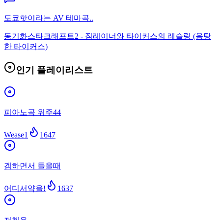
도쿄핫이라는 AV 테마곡..
동기화
스타크래프트2 - 짐레이너와 타이커스의 레슬링 (음탕
한 타이커스)
인기 플레이리스트
피아노곡 위주44
Wease1
1647
겜하면서 들을때
어디서약을!
1637