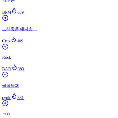
저쳇용
BPM
689
노래좋은 애니송ㅡ
Crux
409
Rock
BAD
383
글적을때
cynic
381
ㄱㅇ