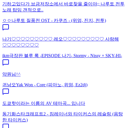
기하고있다가 브금저장소에서 바로찾을 줄이야;; 나루토 전투
노래 탑임 갠적으로..
ㅇㅇ
나루토 질풍전 OST - 카쿠즈 - (위엄, 진지, 전투)
나기♡♡♡♡♡♡♡♡♡ 레오♡♡♡♡♡♡♡♡♡ 사랑해
♡♡♡♡♡♡♡♡
ikm
극장판 블루 록 -EPISODE 나기- Stormy - Nissy × SKY-HI-
약원님^^
귀남오
Yak Won - Core (피아노, 위엄, Ez2dj)
도쿄핫이라는 이름의 AV 테마곡... 입니다
동기화
스타크래프트2 - 짐레이너와 타이커스의 레슬링 (음탕
한 타이커스)