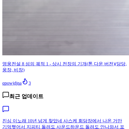
영웅전설 8 섬의 궤적 1 - 상시 전장의 기개(톤 다운 버전)(당당,
웅장, 비장)
qpowjdjna
3
최근 업데이트
진심 이노래 10년 넘게 찾았네 사스케 회담장에서 나온 거만
기억햇어서 지피티 돌려도 사운드하운드 돌려도 안나와서 포