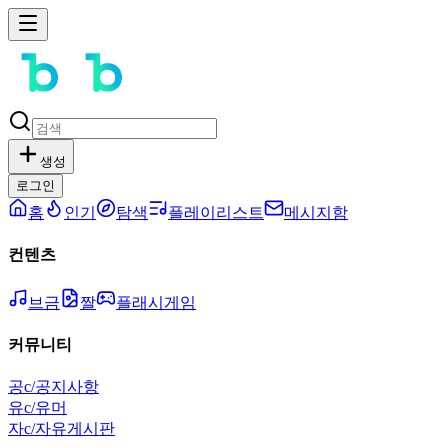
생성
로그인
홈
인기
탐색
플레이리스트
메시지함
컨텐츠
브금
짤
플래시게임
커뮤니티
공
c/공지사항
유
c/유머
자
c/자유게시판