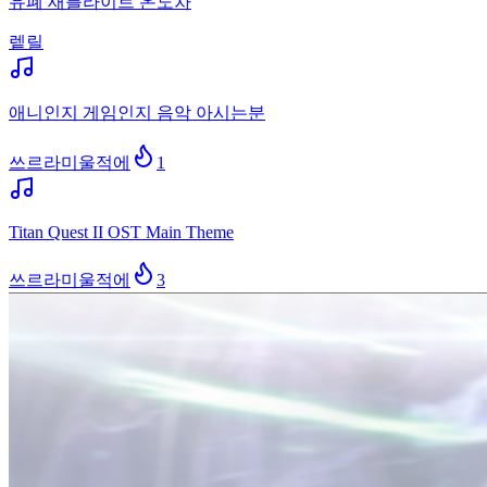
유폐 새틀라이트 온도차
렡릴
애니인지 게임인지 음악 아시는분
쓰르라미울적에
1
Titan Quest II OST Main Theme
쓰르라미울적에
3