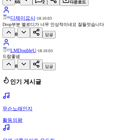
66
2
다운로드
디제이요시
·
18.10.03
Drop부분 멜로디가 너무 인상적이네요 잘들엇습니다
0
답글
LMDoubleU
·
18.10.03
드랍좋넴
0
답글
인기 게시글
무슨노래인지
활동의왕