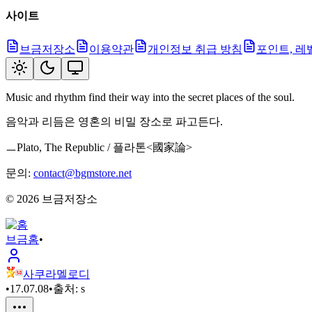
사이트
브금저장소
이용약관
개인정보 취급 방침
포인트, 레
Music and rhythm find their way into the secret places of the soul.
음악과 리듬은 영혼의 비밀 장소로 파고든다.
ㅡPlato, The Republic / 플라톤<國家論>
문의:
contact@bgmstore.net
©
2026
브금저장소
브금
홈
•
사쿠라멜로디
•
17.07.08
•
출처:
s