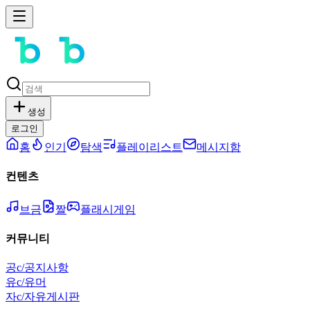
생성
로그인
홈
인기
탐색
플레이리스트
메시지함
컨텐츠
브금
짤
플래시게임
커뮤니티
공
c/공지사항
유
c/유머
자
c/자유게시판