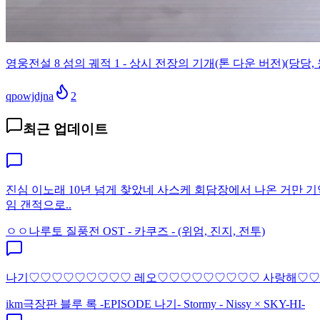
영웅전설 8 섬의 궤적 1 - 상시 전장의 기개(톤 다운 버전)(당당, 
qpowjdjna
2
최근 업데이트
진심 이노래 10년 넘게 찾았네 사스케 회담장에서 나온 거만
임 갠적으로..
ㅇㅇ
나루토 질풍전 OST - 카쿠즈 - (위엄, 진지, 전투)
나기♡♡♡♡♡♡♡♡♡ 레오♡♡♡♡♡♡♡♡♡ 사랑해♡
ikm
극장판 블루 록 -EPISODE 나기- Stormy - Nissy × SKY-HI-