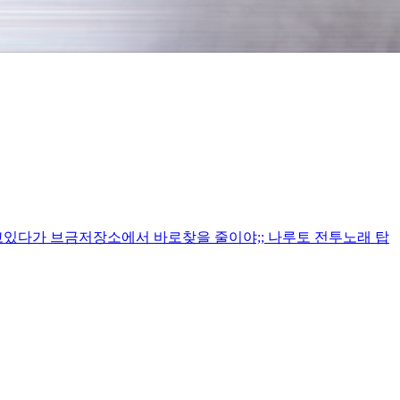
고있다가 브금저장소에서 바로찾을 줄이야;; 나루토 전투노래 탑