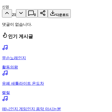
신엽
21
0
다운로드
댓글이 없습니다.
인기 게시글
무슨노래인지
활동의왕
유폐 새틀라이트 온도차
렡릴
애니인지 게임인지 음악 아시는분