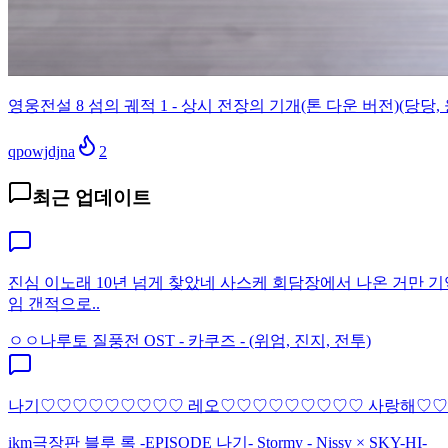
영웅전설 8 섬의 궤적 1 - 상시 전장의 기개(톤 다운 버전)(당당, 
qpowjdjna
2
최근 업데이트
진심 이노래 10년 넘게 찾았네 사스케 회담장에서 나온 거만
임 갠적으로..
ㅇㅇ
나루토 질풍전 OST - 카쿠즈 - (위엄, 진지, 전투)
나기♡♡♡♡♡♡♡♡♡ 레오♡♡♡♡♡♡♡♡♡ 사랑해♡
ikm
극장판 블루 록 -EPISODE 나기- Stormy - Nissy × SKY-HI-