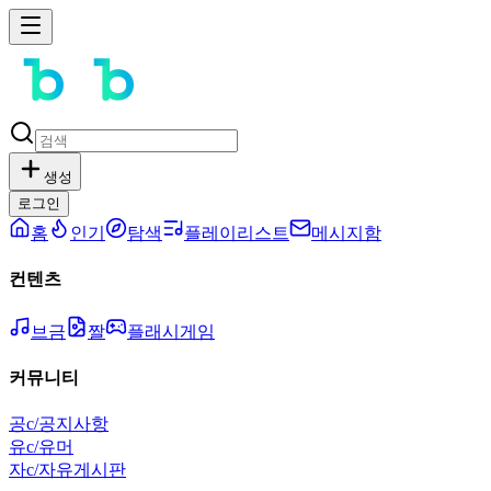
생성
로그인
홈
인기
탐색
플레이리스트
메시지함
컨텐츠
브금
짤
플래시게임
커뮤니티
공
c/공지사항
유
c/유머
자
c/자유게시판