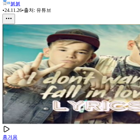
붉붉
•
24.11.26
•
출처:
유튜브
흥겨움