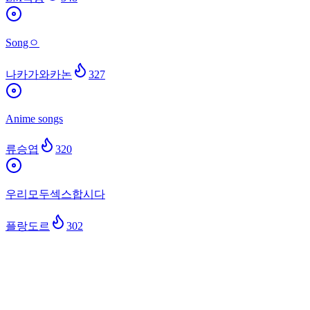
Songㅇ
나카가와카논
327
Anime songs
류승엽
320
우리모두섹스합시다
플랑도르
302