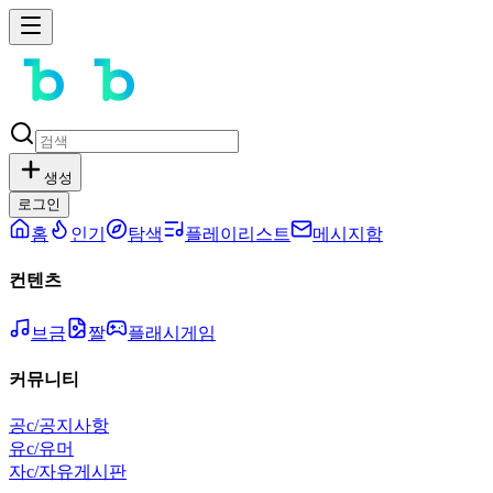
생성
로그인
홈
인기
탐색
플레이리스트
메시지함
컨텐츠
브금
짤
플래시게임
커뮤니티
공
c/공지사항
유
c/유머
자
c/자유게시판