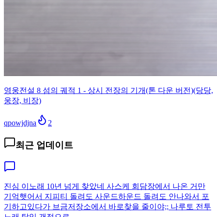
영웅전설 8 섬의 궤적 1 - 상시 전장의 기개(톤 다운 버전)(당당,
웅장, 비장)
qpowjdjna
2
최근 업데이트
진심 이노래 10년 넘게 찾았네 사스케 회담장에서 나온 거만
기억햇어서 지피티 돌려도 사운드하운드 돌려도 안나와서 포
기하고있다가 브금저장소에서 바로찾을 줄이야;; 나루토 전투
노래 탑임 갠적으로..