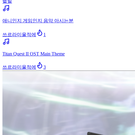
렡릴
애니인지 게임인지 음악 아시는분
쓰르라미울적에
1
Titan Quest II OST Main Theme
쓰르라미울적에
3