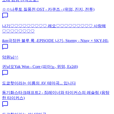
ㅇㅇ
나루토 질풍전 OST - 카쿠즈 - (위엄, 진지, 전투)
나기♡♡♡♡♡♡♡♡♡ 레오♡♡♡♡♡♡♡♡♡ 사랑해
♡♡♡♡♡♡♡♡
ikm
극장판 블루 록 -EPISODE 나기- Stormy - Nissy × SKY-HI-
약원님^^
귀남오
Yak Won - Core (피아노, 위엄, Ez2dj)
도쿄핫이라는 이름의 AV 테마곡... 입니다
동기화
스타크래프트2 - 짐레이너와 타이커스의 레슬링 (음탕
한 타이커스)