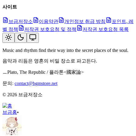
사이트
브금저장소
이용약관
개인정보 취급 방침
포인트, 레
벨 정책
저작권 보호요청 및 정책
저작권 보호요청 목록
Music and rhythm find their way into the secret places of the soul.
음악과 리듬은 영혼의 비밀 장소로 파고든다.
ㅡPlato, The Republic / 플라톤<國家論>
문의:
contact@bgmstore.net
©
2026
브금저장소
브금
홈
•