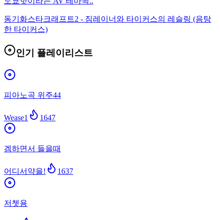
도쿄핫이라는 AV 테마곡..
동기화
스타크래프트2 - 짐레이너와 타이커스의 레슬링 (음탕
한 타이커스)
인기 플레이리스트
피아노곡 위주44
Wease1
1647
겜하면서 들을때
어디서약을!
1637
저쳇용