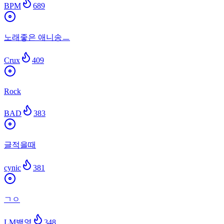
BPM
689
노래좋은 애니송ㅡ
Crux
409
Rock
BAD
383
글적을때
cynic
381
ㄱㅇ
LM백영
348