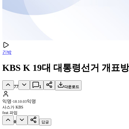
긴박
KBS K 19대 대통령선거 개표
77
1
다운로드
익명
·
익명
18.10.03
사스가 KBS
feat.파업
0
답글