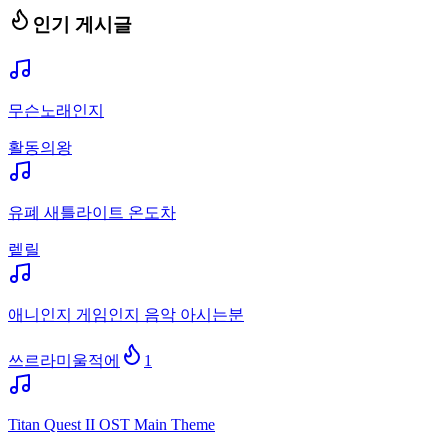
인기 게시글
무슨노래인지
활동의왕
유폐 새틀라이트 온도차
렡릴
애니인지 게임인지 음악 아시는분
쓰르라미울적에
1
Titan Quest II OST Main Theme