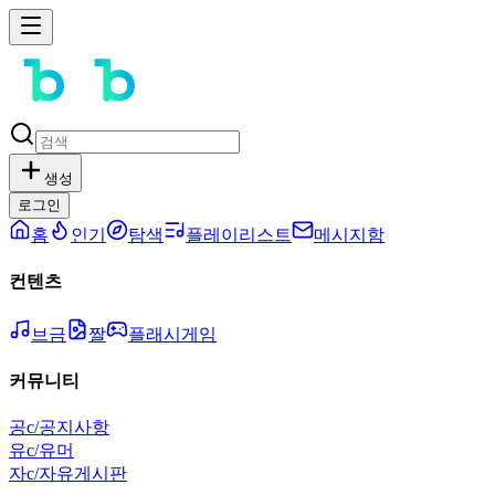
생성
로그인
홈
인기
탐색
플레이리스트
메시지함
컨텐츠
브금
짤
플래시게임
커뮤니티
공
c/공지사항
유
c/유머
자
c/자유게시판