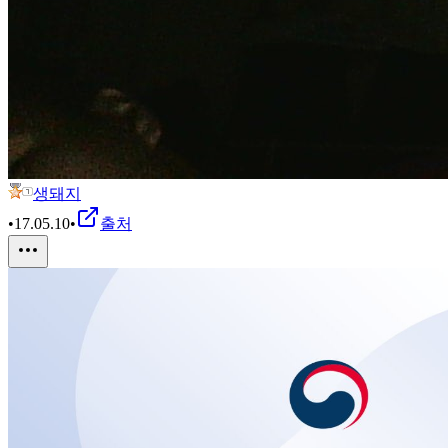
생돼지
•
17.05.10
•
출처