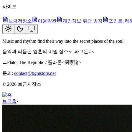
사이트
브금저장소
이용약관
개인정보 취급 방침
포인트, 레
Music and rhythm find their way into the secret places of the soul.
음악과 리듬은 영혼의 비밀 장소로 파고든다.
ㅡPlato, The Republic / 플라톤<國家論>
문의:
contact@bgmstore.net
©
2026
브금저장소
브금
홈
•