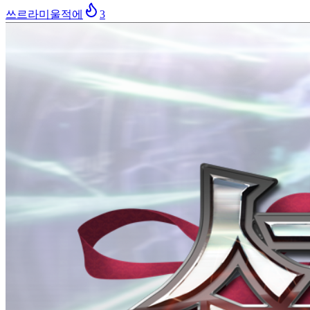
쓰르라미울적에
3