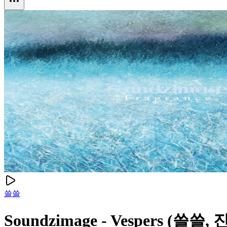
쓸쓸
Soundzimage - Vespers (쓸쓸