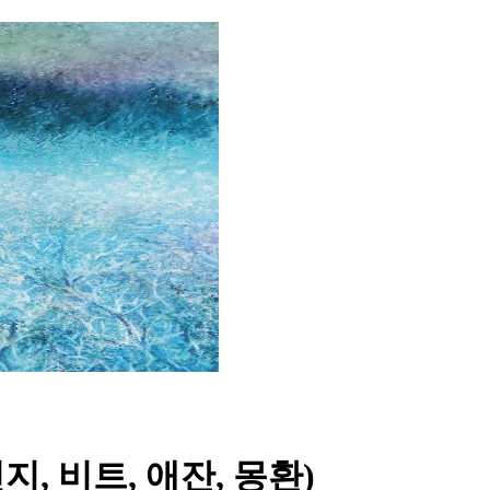
, 진지, 비트, 애잔, 몽환)