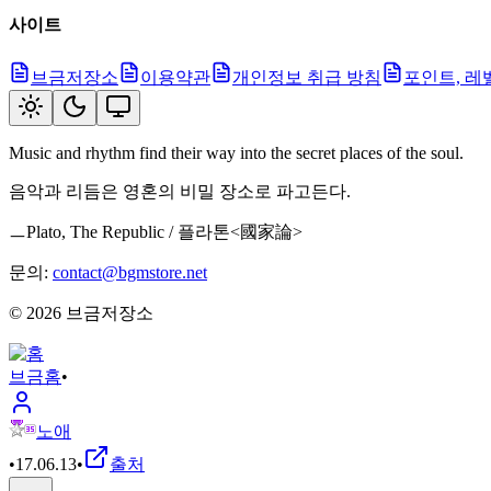
사이트
브금저장소
이용약관
개인정보 취급 방침
포인트, 레
Music and rhythm find their way into the secret places of the soul.
음악과 리듬은 영혼의 비밀 장소로 파고든다.
ㅡPlato, The Republic / 플라톤<國家論>
문의:
contact@bgmstore.net
©
2026
브금저장소
브금
홈
•
노애
•
17.06.13
•
출처