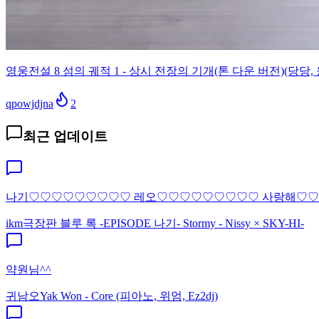
영웅전설 8 섬의 궤적 1 - 상시 전장의 기개(톤 다운 버전)(당당, 
qpowjdjna
2
최근 업데이트
나기♡♡♡♡♡♡♡♡♡ 레오♡♡♡♡♡♡♡♡♡ 사랑해♡
ikm
극장판 블루 록 -EPISODE 나기- Stormy - Nissy × SKY-HI-
약원님^^
귀남오
Yak Won - Core (피아노, 위엄, Ez2dj)