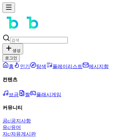
생성
로그인
홈
인기
탐색
플레이리스트
메시지함
컨텐츠
브금
짤
플래시게임
커뮤니티
공
c/공지사항
유
c/유머
자
c/자유게시판