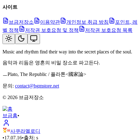
사이트
브금저장소
이용약관
개인정보 취급 방침
포인트, 레
벨 정책
저작권 보호요청 및 정책
저작권 보호요청 목록
Music and rhythm find their way into the secret places of the soul.
음악과 리듬은 영혼의 비밀 장소로 파고든다.
ㅡPlato, The Republic / 플라톤<國家論>
문의:
contact@bgmstore.net
©
2026
브금저장소
브금
홈
•
사쿠라멜로디
•
17.07.16
•
출처:
s