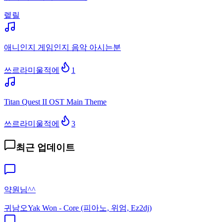
렡릴
애니인지 게임인지 음악 아시는분
쓰르라미울적에
1
Titan Quest II OST Main Theme
쓰르라미울적에
3
최근 업데이트
약원님^^
귀남오
Yak Won - Core (피아노, 위엄, Ez2dj)