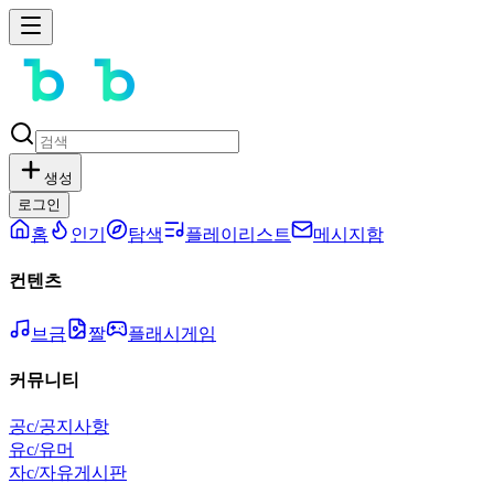
생성
로그인
홈
인기
탐색
플레이리스트
메시지함
컨텐츠
브금
짤
플래시게임
커뮤니티
공
c/공지사항
유
c/유머
자
c/자유게시판