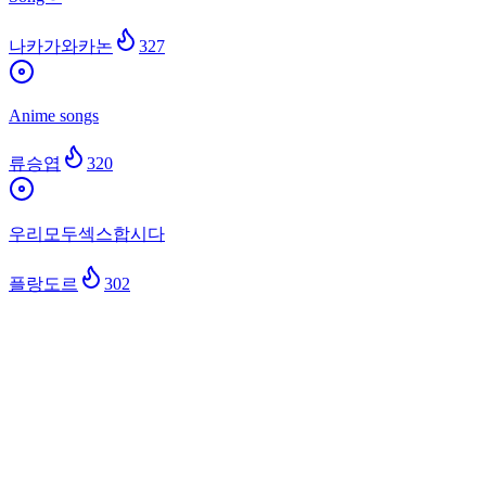
나카가와카논
327
Anime songs
류승엽
320
우리모두섹스합시다
플랑도르
302