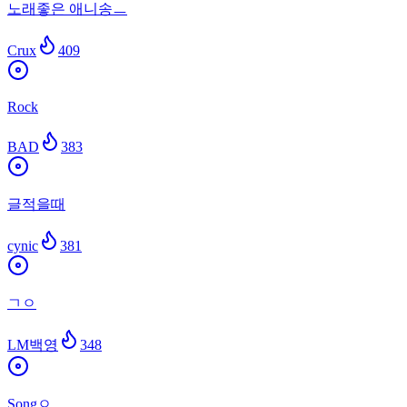
노래좋은 애니송ㅡ
Crux
409
Rock
BAD
383
글적을때
cynic
381
ㄱㅇ
LM백영
348
Songㅇ