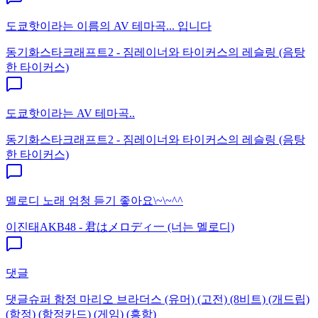
도쿄핫이라는 이름의 AV 테마곡... 입니다
동기화
스타크래프트2 - 짐레이너와 타이커스의 레슬링 (음탕
한 타이커스)
도쿄핫이라는 AV 테마곡..
동기화
스타크래프트2 - 짐레이너와 타이커스의 레슬링 (음탕
한 타이커스)
멜로디 노래 엄청 듣기 좋아요\~\~^^
이진태
AKB48 - 君はメロディ一 (너는 멜로디)
댓글
댓글
슈퍼 함정 마리오 브라더스 (유머) (고전) (8비트) (개드립)
(함정) (함정카드) (게임) (흥함)