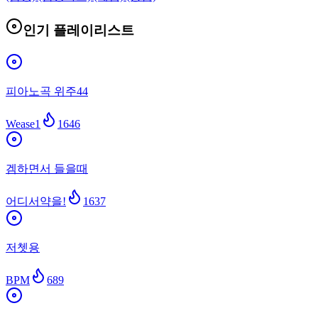
인기 플레이리스트
피아노곡 위주44
Wease1
1646
겜하면서 들을때
어디서약을!
1637
저쳇용
BPM
689