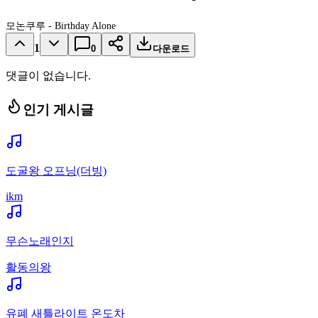
모논쿠루 - Birthday Alone
1
0
다운로드
댓글이 없습니다.
인기 게시글
도굴왕 오프닝(더빙)
ikm
무슨노래인지
활동의왕
유폐 새틀라이트 온도차