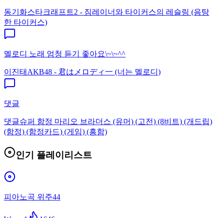
동기화
스타크래프트2 - 짐레이너와 타이커스의 레슬링 (음탕
한 타이커스)
멜로디 노래 엄청 듣기 좋아요\~\~^^
이진태
AKB48 - 君はメロディ一 (너는 멜로디)
댓글
댓글
슈퍼 함정 마리오 브라더스 (유머) (고전) (8비트) (개드립)
(함정) (함정카드) (게임) (흥함)
인기 플레이리스트
피아노곡 위주44