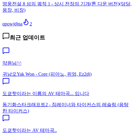
영웅전설 8 섬의 궤적 1 - 상시 전장의 기개(톤 다운 버전)(당당,
웅장, 비장)
qpowjdjna
2
최근 업데이트
약원님^^
귀남오
Yak Won - Core (피아노, 위엄, Ez2dj)
도쿄핫이라는 이름의 AV 테마곡... 입니다
동기화
스타크래프트2 - 짐레이너와 타이커스의 레슬링 (음탕
한 타이커스)
도쿄핫이라는 AV 테마곡..