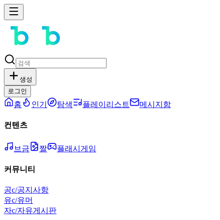
생성
로그인
홈
인기
탐색
플레이리스트
메시지함
컨텐츠
브금
짤
플래시게임
커뮤니티
공
c/공지사항
유
c/유머
자
c/자유게시판