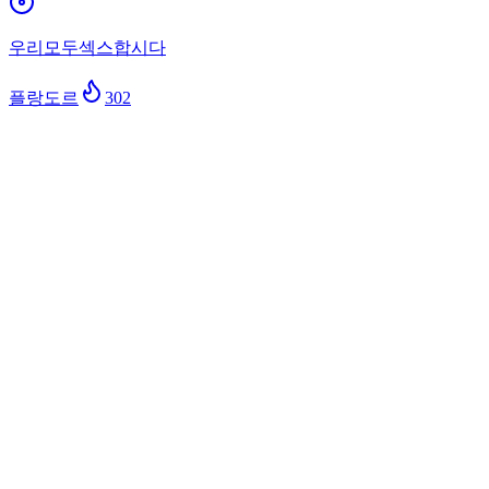
우리모두섹스합시다
플랑도르
302