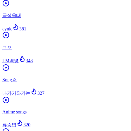
글적을때
cynic
381
ㄱㅇ
LM백영
348
Songㅇ
나카가와카논
327
Anime songs
류승엽
320