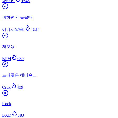
Wease1
1646
겜하면서 들을때
어디서약을!
1637
저쳇용
BPM
689
노래좋은 애니송ㅡ
Crux
409
Rock
BAD
383