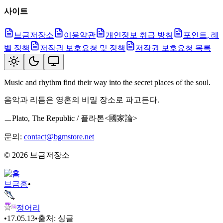
사이트
브금저장소
이용약관
개인정보 취급 방침
포인트, 레
벨 정책
저작권 보호요청 및 정책
저작권 보호요청 목록
Music and rhythm find their way into the secret places of the soul.
음악과 리듬은 영혼의 비밀 장소로 파고든다.
ㅡPlato, The Republic / 플라톤<國家論>
문의:
contact@bgmstore.net
©
2026
브금저장소
브금
홈
•
정어리
•
17.05.13
•
출처:
싱글