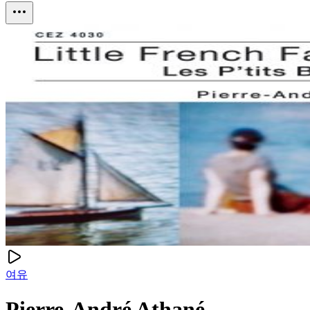
여유
Pierre-André Athané -