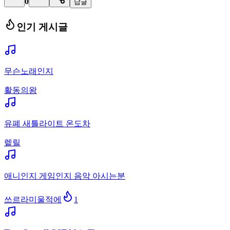
0
답글
인기 게시글
무슨노래인지
활동의왕
유폐 새틀라이트 온도차
렡릴
애니인지 게임인지 음악 아시는분
쓰르라미울적에
1