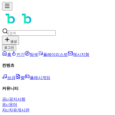
생성
로그인
홈
인기
탐색
플레이리스트
메시지함
컨텐츠
브금
짤
플래시게임
커뮤니티
공
c/공지사항
유
c/유머
자
c/자유게시판