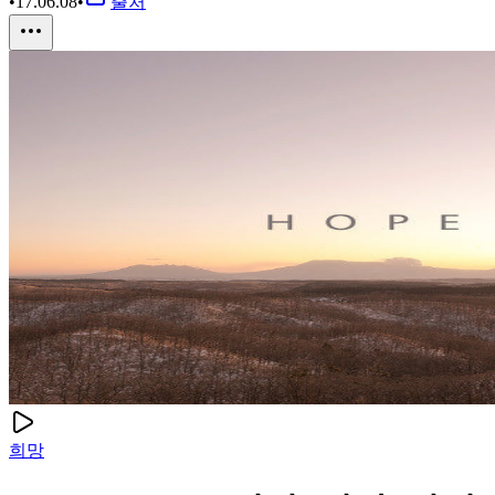
•
17.06.08
•
출처
희망