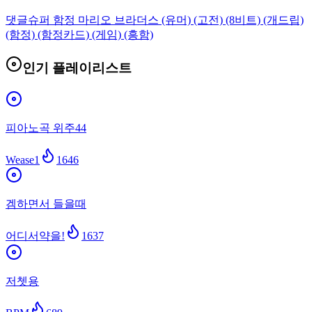
댓글
슈퍼 함정 마리오 브라더스 (유머) (고전) (8비트) (개드립)
(함정) (함정카드) (게임) (흥함)
인기 플레이리스트
피아노곡 위주44
Wease1
1646
겜하면서 들을때
어디서약을!
1637
저쳇용