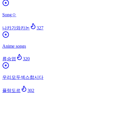
Songㅇ
나카가와카논
327
Anime songs
류승엽
320
우리모두섹스합시다
플랑도르
302