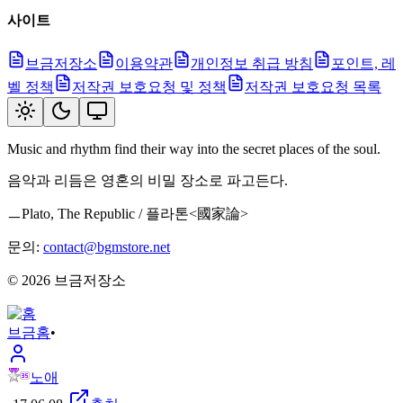
사이트
브금저장소
이용약관
개인정보 취급 방침
포인트, 레
벨 정책
저작권 보호요청 및 정책
저작권 보호요청 목록
Music and rhythm find their way into the secret places of the soul.
음악과 리듬은 영혼의 비밀 장소로 파고든다.
ㅡPlato, The Republic / 플라톤<國家論>
문의:
contact@bgmstore.net
©
2026
브금저장소
브금
홈
•
노애