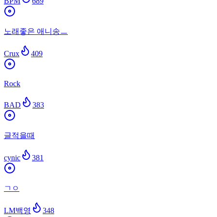
BPM
689
노래좋은 애니송ㅡ
Crux
409
Rock
BAD
383
글적을때
cynic
381
ㄱㅇ
LM백영
348