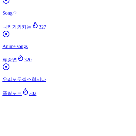
Songㅇ
나카가와카논
327
Anime songs
류승엽
320
우리모두섹스합시다
플랑도르
302