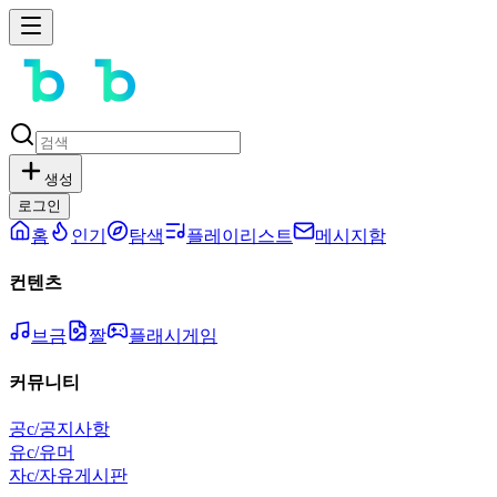
생성
로그인
홈
인기
탐색
플레이리스트
메시지함
컨텐츠
브금
짤
플래시게임
커뮤니티
공
c/공지사항
유
c/유머
자
c/자유게시판