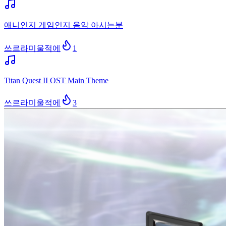
애니인지 게임인지 음악 아시는분
쓰르라미울적에
1
Titan Quest II OST Main Theme
쓰르라미울적에
3