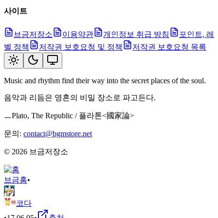
사이트
브금저장소
이용약관
개인정보 취급 방침
포인트, 레
벨 정책
저작권 보호요청 및 정책
저작권 보호요청 목록
Music and rhythm find their way into the secret places of the soul.
음악과 리듬은 영혼의 비밀 장소로 파고든다.
ㅡPlato, The Republic / 플라톤<國家論>
문의:
contact@bgmstore.net
©
2026
브금저장소
브금
홈
•
코다
•
17.06.05
•
출처