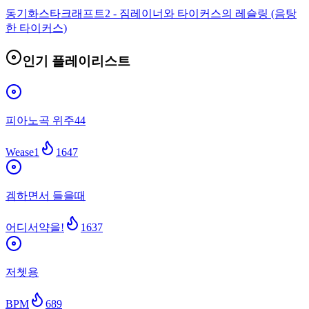
동기화
스타크래프트2 - 짐레이너와 타이커스의 레슬링 (음탕
한 타이커스)
인기 플레이리스트
피아노곡 위주44
Wease1
1647
겜하면서 들을때
어디서약을!
1637
저쳇용
BPM
689