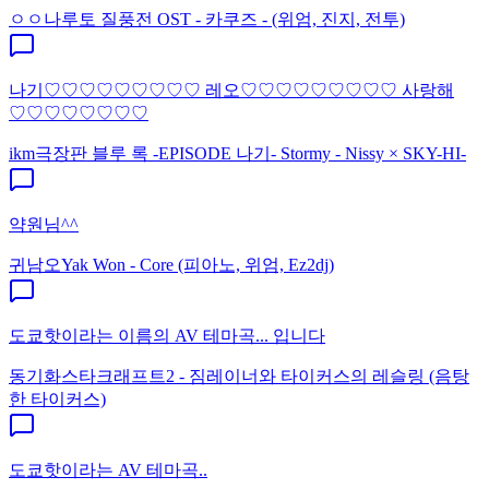
ㅇㅇ
나루토 질풍전 OST - 카쿠즈 - (위엄, 진지, 전투)
나기♡♡♡♡♡♡♡♡♡ 레오♡♡♡♡♡♡♡♡♡ 사랑해
♡♡♡♡♡♡♡♡
ikm
극장판 블루 록 -EPISODE 나기- Stormy - Nissy × SKY-HI-
약원님^^
귀남오
Yak Won - Core (피아노, 위엄, Ez2dj)
도쿄핫이라는 이름의 AV 테마곡... 입니다
동기화
스타크래프트2 - 짐레이너와 타이커스의 레슬링 (음탕
한 타이커스)
도쿄핫이라는 AV 테마곡..