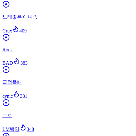
노래좋은 애니송ㅡ
Crux
409
Rock
BAD
383
글적을때
cynic
381
ㄱㅇ
LM백영
348