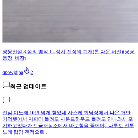
영웅전설 8 섬의 궤적 1 - 상시 전장의 기개(톤 다운 버전)(당당,
웅장, 비장)
qpowjdjna
2
최근 업데이트
진심 이노래 10년 넘게 찾았네 사스케 회담장에서 나온 거만
기억햇어서 지피티 돌려도 사운드하운드 돌려도 안나와서 포
기하고있다가 브금저장소에서 바로찾을 줄이야;; 나루토 전투
노래 탑임 갠적으로..