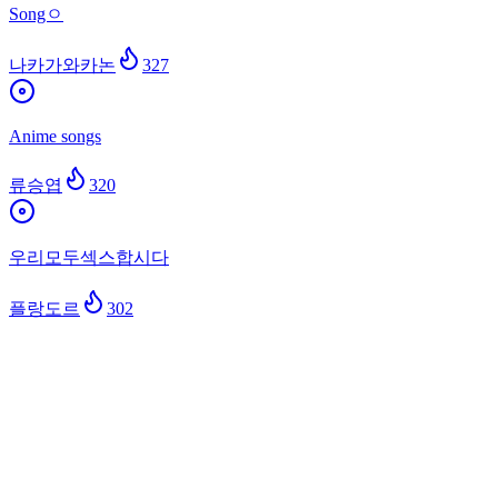
Songㅇ
나카가와카논
327
Anime songs
류승엽
320
우리모두섹스합시다
플랑도르
302