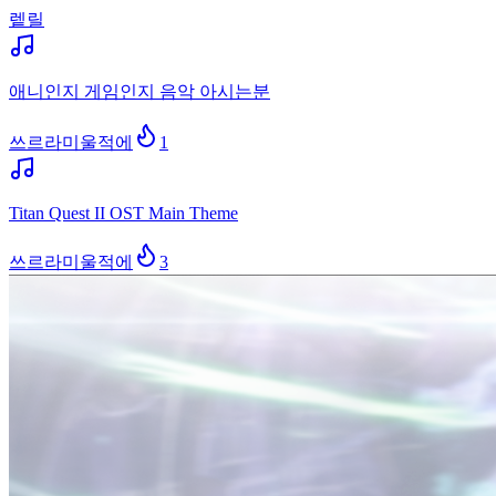
렡릴
애니인지 게임인지 음악 아시는분
쓰르라미울적에
1
Titan Quest II OST Main Theme
쓰르라미울적에
3