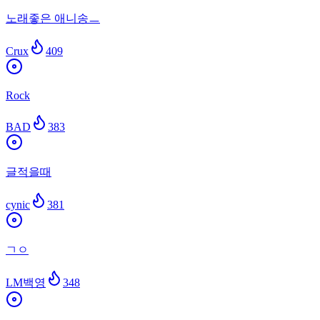
노래좋은 애니송ㅡ
Crux
409
Rock
BAD
383
글적을때
cynic
381
ㄱㅇ
LM백영
348