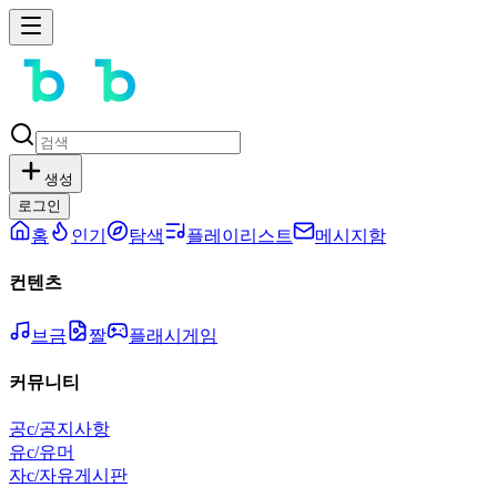
생성
로그인
홈
인기
탐색
플레이리스트
메시지함
컨텐츠
브금
짤
플래시게임
커뮤니티
공
c/공지사항
유
c/유머
자
c/자유게시판