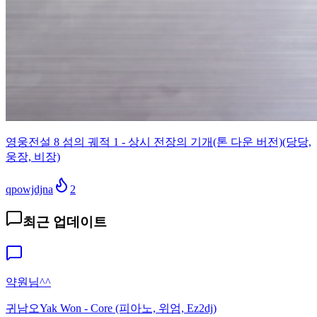
영웅전설 8 섬의 궤적 1 - 상시 전장의 기개(톤 다운 버전)(당당,
웅장, 비장)
qpowjdjna
2
최근 업데이트
약원님^^
귀남오
Yak Won - Core (피아노, 위엄, Ez2dj)