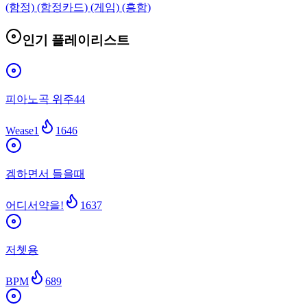
(함정) (함정카드) (게임) (흥함)
인기 플레이리스트
피아노곡 위주44
Wease1
1646
겜하면서 들을때
어디서약을!
1637
저쳇용
BPM
689