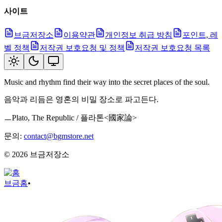
사이트
브금저장소
이용약관
개인정보 취급 방침
포인트, 레
벨 정책
저작권 보호요청 및 정책
저작권 보호요청 목록
Music and rhythm find their way into the secret places of the soul.
음악과 리듬은 영혼의 비밀 장소로 파고든다.
ㅡPlato, The Republic / 플라톤<國家論>
문의:
contact@bgmstore.net
©
2026
브금저장소
브금
홈
•