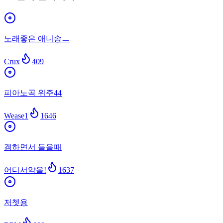
노래좋은 애니송ㅡ
Crux
409
피아노곡 위주44
Wease1
1646
겜하면서 들을때
어디서약을!
1637
저쳇용