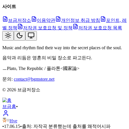
사이트
브금저장소
이용약관
개인정보 취급 방침
포인트, 레
벨 정책
저작권 보호요청 및 정책
저작권 보호요청 목록
Music and rhythm find their way into the secret places of the soul.
음악과 리듬은 영혼의 비밀 장소로 파고든다.
ㅡPlato, The Republic / 플라톤<國家論>
문의:
contact@bgmstore.net
©
2026
브금저장소
브금
홈
•
Hve
•
17.06.15
•
출처:
자작곡 분류했는데 출처를 왜적어시파