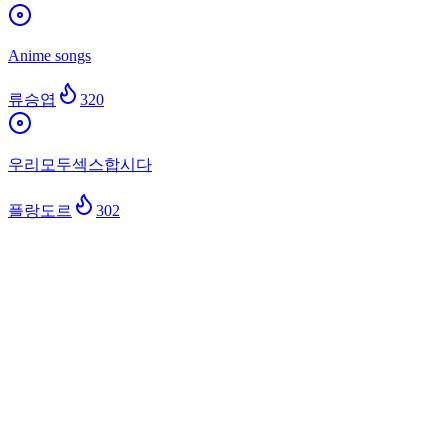
Anime songs
류승엽
320
우리모두섹스합시다
플랑도르
302