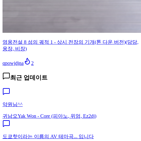
영웅전설 8 섬의 궤적 1 - 상시 전장의 기개(톤 다운 버전)(당당,
웅장, 비장)
qpowjdjna
2
최근 업데이트
약원님^^
귀남오
Yak Won - Core (피아노, 위엄, Ez2dj)
도쿄핫이라는 이름의 AV 테마곡... 입니다