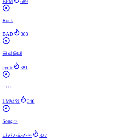
BPM
689
Rock
BAD
383
글적을때
cynic
381
ㄱㅇ
LM백영
348
Songㅇ
나카가와카논
327