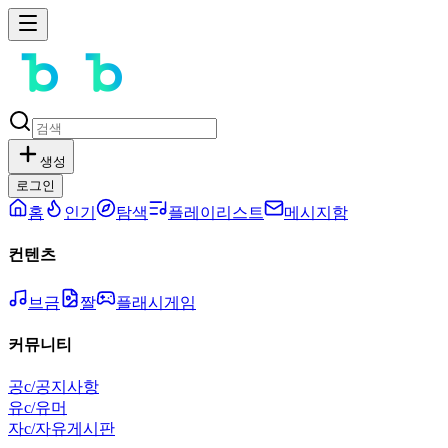
생성
로그인
홈
인기
탐색
플레이리스트
메시지함
컨텐츠
브금
짤
플래시게임
커뮤니티
공
c/공지사항
유
c/유머
자
c/자유게시판