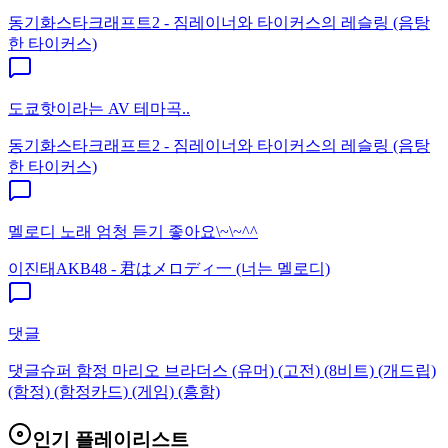
동기화
스타크래프트2 - 짐레이너와 타이커스의 레슬링 (음탕
한 타이커스)
도쿄핫이라는 AV 테마곡..
동기화
스타크래프트2 - 짐레이너와 타이커스의 레슬링 (음탕
한 타이커스)
멜로디 노래 엄청 듣기 좋아요\~\~^^
이진태
AKB48 - 君はメロディ一 (너는 멜로디)
댓글
댓글
슈퍼 함정 마리오 브라더스 (유머) (고전) (8비트) (개드립)
(함정) (함정카드) (게임) (흥함)
인기 플레이리스트