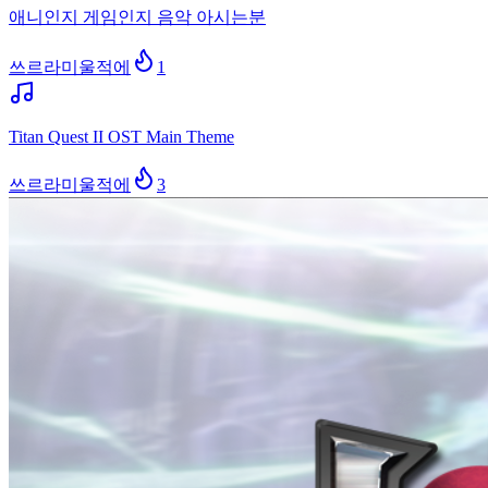
애니인지 게임인지 음악 아시는분
쓰르라미울적에
1
Titan Quest II OST Main Theme
쓰르라미울적에
3