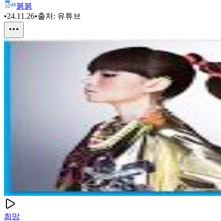
붉붉
•
24.11.26
•
출처:
유튜브
희망