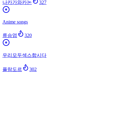
나카가와카논
327
Anime songs
류승엽
320
우리모두섹스합시다
플랑도르
302