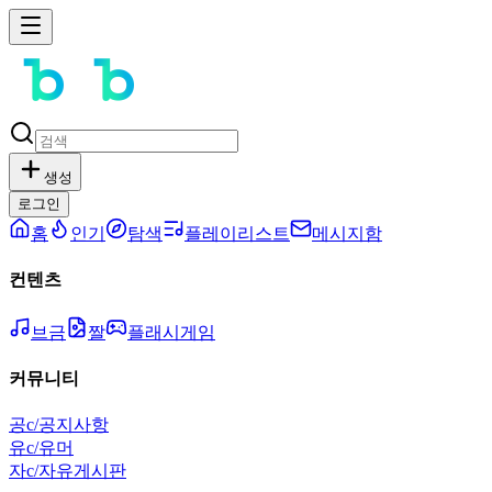
생성
로그인
홈
인기
탐색
플레이리스트
메시지함
컨텐츠
브금
짤
플래시게임
커뮤니티
공
c/공지사항
유
c/유머
자
c/자유게시판