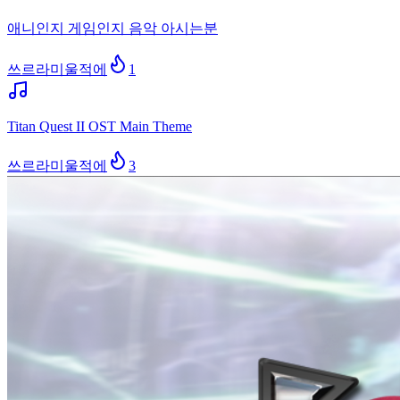
애니인지 게임인지 음악 아시는분
쓰르라미울적에
1
Titan Quest II OST Main Theme
쓰르라미울적에
3