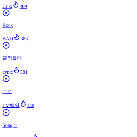
Crux
409
Rock
BAD
383
글적을때
cynic
381
ㄱㅇ
LM백영
348
Songㅇ