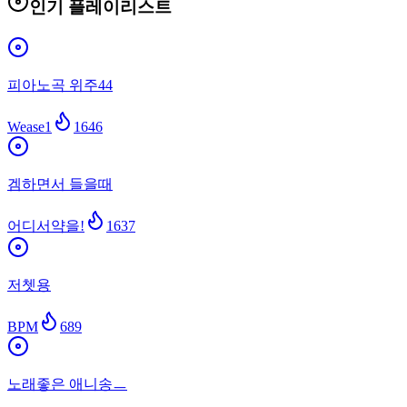
인기 플레이리스트
피아노곡 위주44
Wease1
1646
겜하면서 들을때
어디서약을!
1637
저쳇용
BPM
689
노래좋은 애니송ㅡ