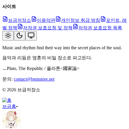
사이트
브금저장소
이용약관
개인정보 취급 방침
포인트, 레
벨 정책
저작권 보호요청 및 정책
저작권 보호요청 목록
Music and rhythm find their way into the secret places of the soul.
음악과 리듬은 영혼의 비밀 장소로 파고든다.
ㅡPlato, The Republic / 플라톤<國家論>
문의:
contact@bgmstore.net
©
2026
브금저장소
브금
홈
•