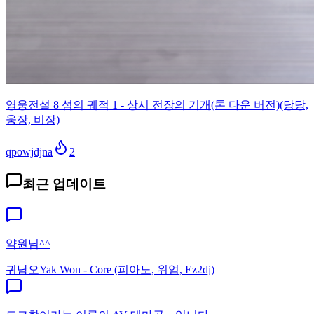
영웅전설 8 섬의 궤적 1 - 상시 전장의 기개(톤 다운 버전)(당당,
웅장, 비장)
qpowjdjna
2
최근 업데이트
약원님^^
귀남오
Yak Won - Core (피아노, 위엄, Ez2dj)