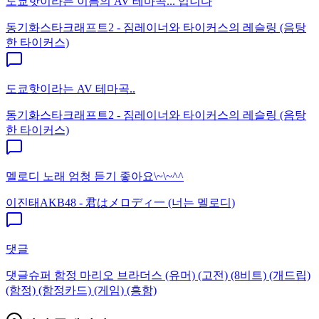
도쿄핫이라는 이름의 AV 테마곡... 입니다
동기화
스타크래프트2 - 짐레이너와 타이커스의 레슬링 (음탕
한 타이커스)
도쿄핫이라는 AV 테마곡..
동기화
스타크래프트2 - 짐레이너와 타이커스의 레슬링 (음탕
한 타이커스)
멜로디 노래 엄청 듣기 좋아요\~\~^^
이진태
AKB48 - 君はメロディ一 (너는 멜로디)
댓글
댓글
슈퍼 함정 마리오 브라더스 (유머) (고전) (8비트) (개드립)
(함정) (함정카드) (게임) (흥함)