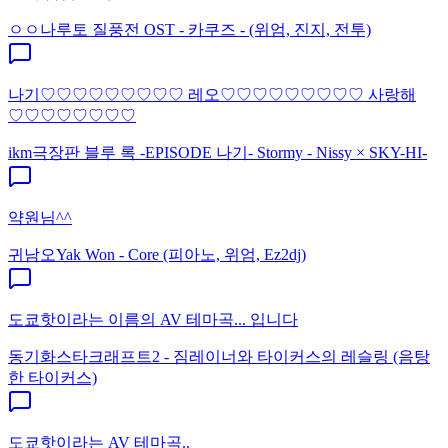
ㅇㅇ
나루토 질풍전 OST - 카쿠즈 - (위엄, 진지, 전투)
나기♡♡♡♡♡♡♡♡♡ 레오♡♡♡♡♡♡♡♡♡ 사랑해
♡♡♡♡♡♡♡♡
ikm
극장판 블루 록 -EPISODE 나기- Stormy - Nissy × SKY-HI-
약원님^^
귀남오
Yak Won - Core (피아노, 위엄, Ez2dj)
도쿄핫이라는 이름의 AV 테마곡... 입니다
동기화
스타크래프트2 - 짐레이너와 타이커스의 레슬링 (음탕
한 타이커스)
도쿄핫이라는 AV 테마곡..