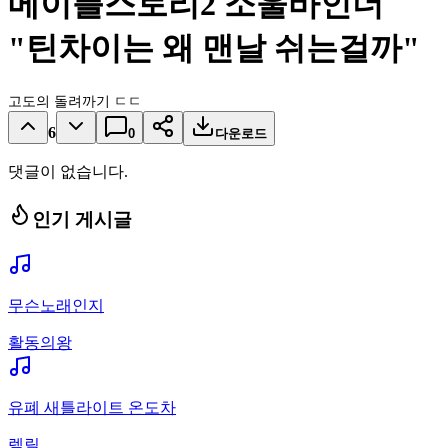
메이플스토리2 소울바인더
"틴차이는 왜 맨날 쉬는걸까"
고도의 돌려까기 ㄷㄷ
6
0
다운로드
댓글이 없습니다.
인기 게시글
무슨노래인지
활동의왕
유폐 새틀라이트 온도차
렡릴