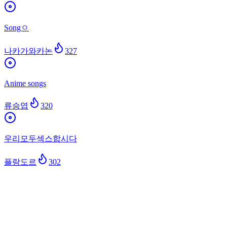
Songㅇ
나카가와카논
327
Anime songs
류승엽
320
우리모두섹스합시다
플랑도르
302