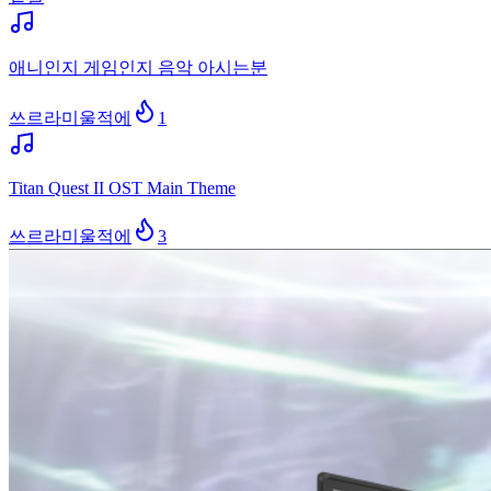
애니인지 게임인지 음악 아시는분
쓰르라미울적에
1
Titan Quest II OST Main Theme
쓰르라미울적에
3