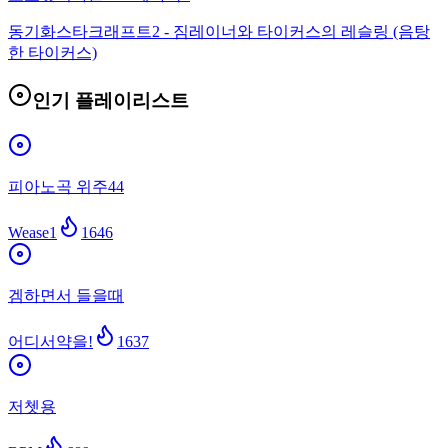
동기화
스타크래프트2 - 짐레이너와 타이커스의 레슬링 (음탕
한 타이커스)
인기 플레이리스트
피아노곡 위주44
Wease1
1646
겜하면서 들을때
어디서약을!
1637
저쳇용