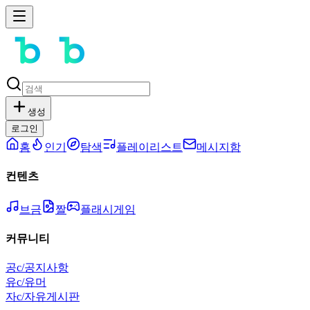
생성
로그인
홈
인기
탐색
플레이리스트
메시지함
컨텐츠
브금
짤
플래시게임
커뮤니티
공
c/공지사항
유
c/유머
자
c/자유게시판