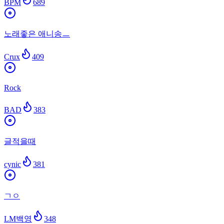
BPM
689
노래좋은 애니송ㅡ
Crux
409
Rock
BAD
383
글적을때
cynic
381
ㄱㅇ
LM백영
348