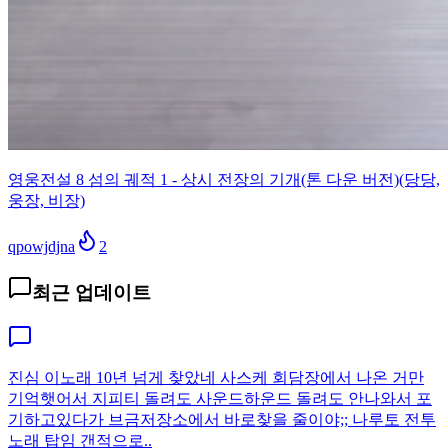
영웅전설 8 섬의 궤적 1 - 상시 전장의 기개(톤 다운 버전)(당당,
웅장, 비장)
qpowjdjna
2
최근 업데이트
진심 이노래 10년 넘게 찾았네 사스케 회담장에서 나온 거만
기억햇어서 지피티 돌려도 사운드하운드 돌려도 안나와서 포
기하고있다가 브금저장소에서 바로찾을 줄이야;; 나루토 전투
노래 탑임 갠적으로..