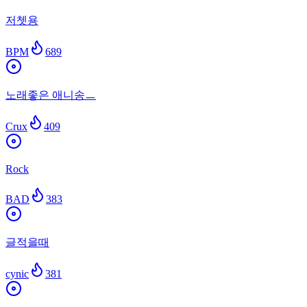
저쳇용
BPM
689
노래좋은 애니송ㅡ
Crux
409
Rock
BAD
383
글적을때
cynic
381