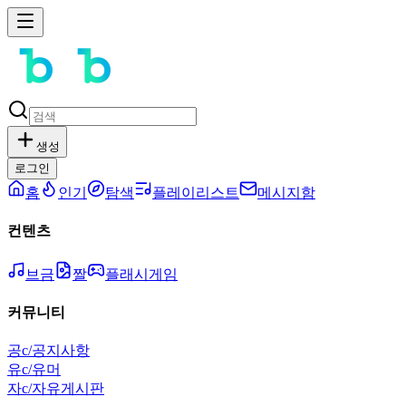
생성
로그인
홈
인기
탐색
플레이리스트
메시지함
컨텐츠
브금
짤
플래시게임
커뮤니티
공
c/공지사항
유
c/유머
자
c/자유게시판