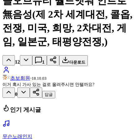
콜오브듀티 월드앳워 인트로
無음성(제 2차 세계대전, 콜옵,
전쟁, 미국, 희망, 2차대전, 게
임, 일본군, 태평양전쟁,)
12
1
다운로드
초보회원
·
18.10.03
이거 혹시 가사 있는 걸로 올려주시면 안됄까요?
0
답글
인기 게시글
무슨노래인지