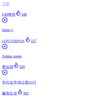
ㄱㅇ
LM백영
348
Songㅇ
나카가와카논
327
Anime songs
류승엽
320
우리모두섹스합시다
플랑도르
302