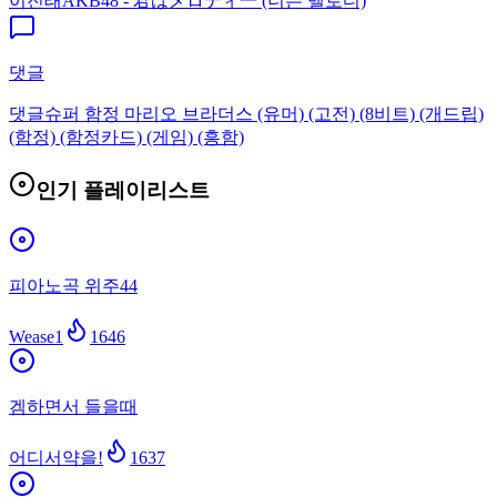
이진태
AKB48 - 君はメロディ一 (너는 멜로디)
댓글
댓글
슈퍼 함정 마리오 브라더스 (유머) (고전) (8비트) (개드립)
(함정) (함정카드) (게임) (흥함)
인기 플레이리스트
피아노곡 위주44
Wease1
1646
겜하면서 들을때
어디서약을!
1637