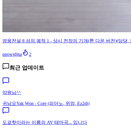
영웅전설 8 섬의 궤적 1 - 상시 전장의 기개(톤 다운 버전)(당당, 
qpowjdjna
2
최근 업데이트
약원님^^
귀남오
Yak Won - Core (피아노, 위엄, Ez2dj)
도쿄핫이라는 이름의 AV 테마곡... 입니다