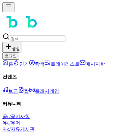
생성
로그인
홈
인기
탐색
플레이리스트
메시지함
컨텐츠
브금
짤
플래시게임
커뮤니티
공
c/공지사항
유
c/유머
자
c/자유게시판