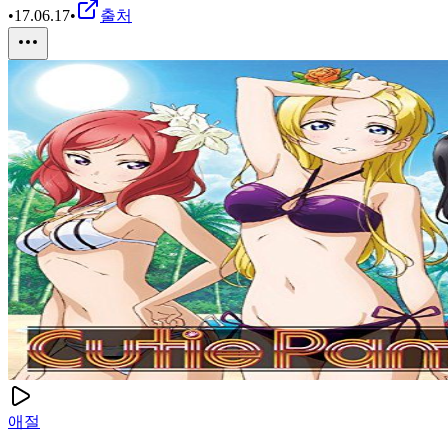
•
17.06.17
•
출처
애절