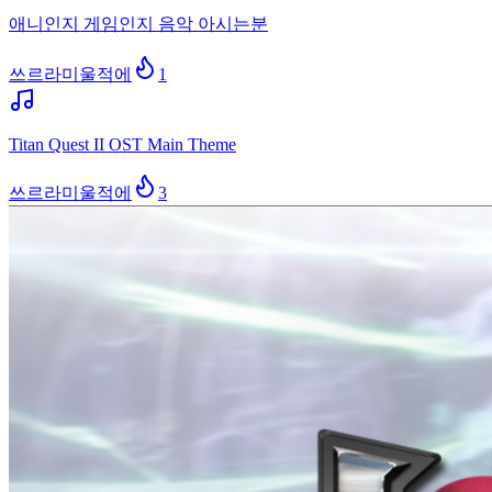
애니인지 게임인지 음악 아시는분
쓰르라미울적에
1
Titan Quest II OST Main Theme
쓰르라미울적에
3