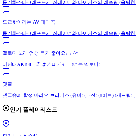
동기화
스타크래프트2 - 짐레이너와 타이커스의 레슬링 (음탕한
도쿄핫이라는 AV 테마곡..
동기화
스타크래프트2 - 짐레이너와 타이커스의 레슬링 (음탕한
멜로디 노래 엄청 듣기 좋아요\~\~^^
이진태
AKB48 - 君はメロディ一 (너는 멜로디)
댓글
댓글
슈퍼 함정 마리오 브라더스 (유머) (고전) (8비트) (개드립) (
인기 플레이리스트
피아노곡 위주44