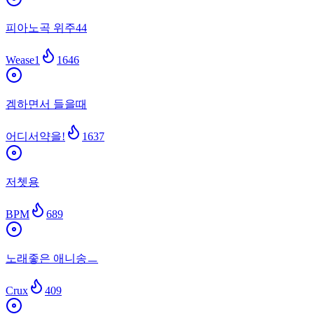
피아노곡 위주44
Wease1
1646
겜하면서 들을때
어디서약을!
1637
저쳇용
BPM
689
노래좋은 애니송ㅡ
Crux
409