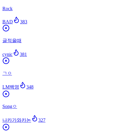
Rock
BAD
383
글적을때
cynic
381
ㄱㅇ
LM백영
348
Songㅇ
나카가와카논
327