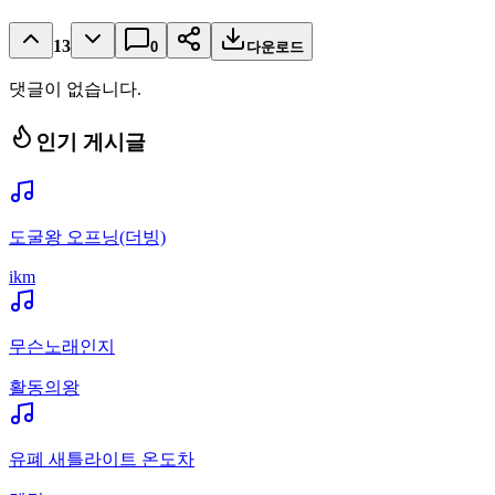
13
0
다운로드
댓글이 없습니다.
인기 게시글
도굴왕 오프닝(더빙)
ikm
무슨노래인지
활동의왕
유폐 새틀라이트 온도차