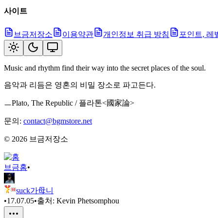
사이트
브금저장소
이용약관
개인정보 취급 방침
포인트, 레
Music and rhythm find their way into the secret places of the soul.
음악과 리듬은 영혼의 비밀 장소로 파고든다.
ㅡPlato, The Republic / 플라톤<國家論>
문의:
contact@bgmstore.net
©
2026
브금저장소
브금
홈
•
suck가母니
•
17.07.05
•
출처:
Kevin Phetsomphou