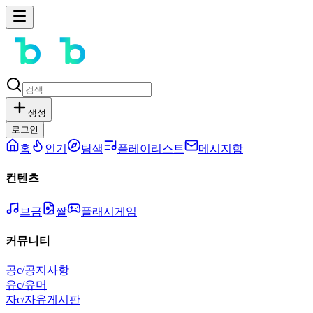
생성
로그인
홈
인기
탐색
플레이리스트
메시지함
컨텐츠
브금
짤
플래시게임
커뮤니티
공
c/공지사항
유
c/유머
자
c/자유게시판