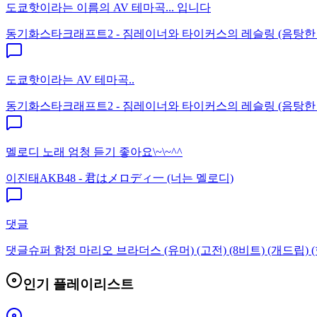
도쿄핫이라는 이름의 AV 테마곡... 입니다
동기화
스타크래프트2 - 짐레이너와 타이커스의 레슬링 (음탕한
도쿄핫이라는 AV 테마곡..
동기화
스타크래프트2 - 짐레이너와 타이커스의 레슬링 (음탕한
멜로디 노래 엄청 듣기 좋아요\~\~^^
이진태
AKB48 - 君はメロディ一 (너는 멜로디)
댓글
댓글
슈퍼 함정 마리오 브라더스 (유머) (고전) (8비트) (개드립) (
인기 플레이리스트