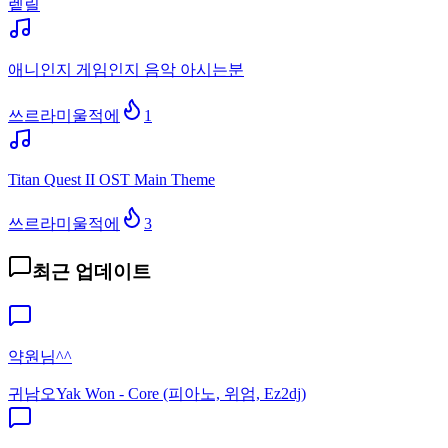
렡릴
애니인지 게임인지 음악 아시는분
쓰르라미울적에
1
Titan Quest II OST Main Theme
쓰르라미울적에
3
최근 업데이트
약원님^^
귀남오
Yak Won - Core (피아노, 위엄, Ez2dj)