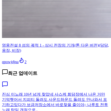
영웅전설 8 섬의 궤적 1 - 상시 전장의 기개(톤 다운 버전)(당당,
웅장, 비장)
qpowjdjna
2
최근 업데이트
진심 이노래 10년 넘게 찾았네 사스케 회담장에서 나온 거만
기억햇어서 지피티 돌려도 사운드하운드 돌려도 안나와서 포
기하고있다가 브금저장소에서 바로찾을 줄이야;; 나루토 전투
노래 탑임 갠적으로..