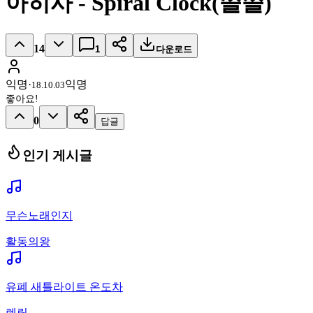
아히사 - Spiral Clock(쓸쓸)
14
1
다운로드
익명
·
익명
18.10.03
좋아요!
0
답글
인기 게시글
무슨노래인지
활동의왕
유폐 새틀라이트 온도차
렡릴