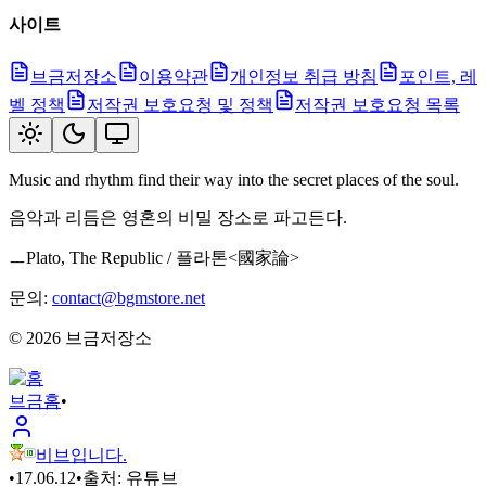
사이트
브금저장소
이용약관
개인정보 취급 방침
포인트, 레
벨 정책
저작권 보호요청 및 정책
저작권 보호요청 목록
Music and rhythm find their way into the secret places of the soul.
음악과 리듬은 영혼의 비밀 장소로 파고든다.
ㅡPlato, The Republic / 플라톤<國家論>
문의:
contact@bgmstore.net
©
2026
브금저장소
브금
홈
•
비브입니다.
•
17.06.12
•
출처:
유튜브