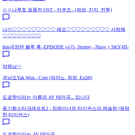
ㅇㅇ
나루토 질풍전 OST - 카쿠즈 - (위엄, 진지, 전투)
나기♡♡♡♡♡♡♡♡♡ 레오♡♡♡♡♡♡♡♡♡ 사랑해
♡♡♡♡♡♡♡♡
ikm
극장판 블루 록 -EPISODE 나기- Stormy - Nissy × SKY-HI-
약원님^^
귀남오
Yak Won - Core (피아노, 위엄, Ez2dj)
도쿄핫이라는 이름의 AV 테마곡... 입니다
동기화
스타크래프트2 - 짐레이너와 타이커스의 레슬링 (음탕
한 타이커스)
도쿄핫이라는 AV 테마곡..