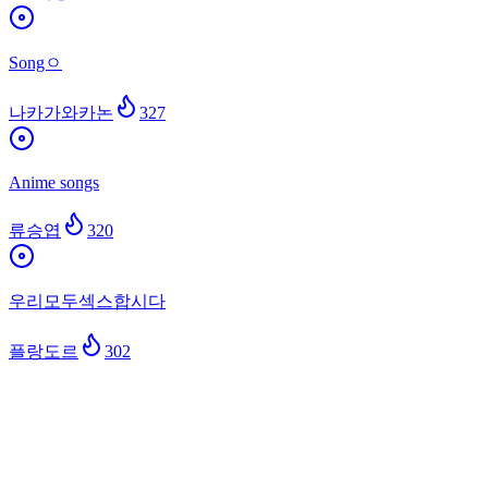
Songㅇ
나카가와카논
327
Anime songs
류승엽
320
우리모두섹스합시다
플랑도르
302