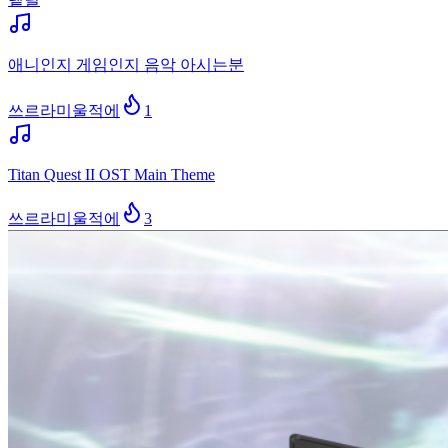
애니인지 게임인지 음악 아시는분
쓰르라미울적에
1
Titan Quest II OST Main Theme
쓰르라미울적에
3