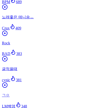
BPM
689
노래좋은 애니송ㅡ
Crux
409
Rock
BAD
383
글적을때
cynic
381
ㄱㅇ
LM백영
348