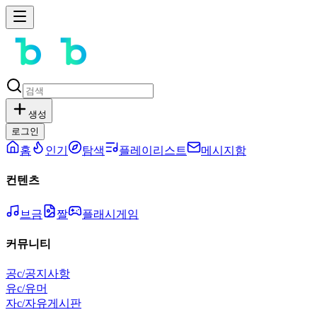
생성
로그인
홈
인기
탐색
플레이리스트
메시지함
컨텐츠
브금
짤
플래시게임
커뮤니티
공
c/공지사항
유
c/유머
자
c/자유게시판