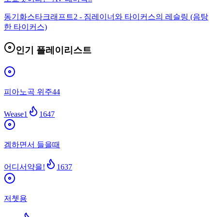
동기화
스타크래프트2 - 짐레이너와 타이커스의 레슬링 (음탕
한 타이커스)
인기 플레이리스트
피아노곡 위주44
Wease1
1647
겜하면서 들을때
어디서약을!
1637
저쳇용