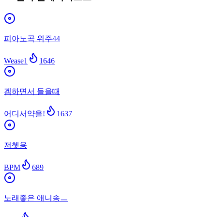
피아노곡 위주44
Wease1
1646
겜하면서 들을때
어디서약을!
1637
저쳇용
BPM
689
노래좋은 애니송ㅡ