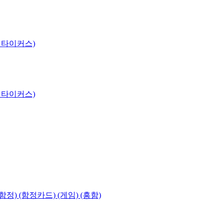
 타이커스)
 타이커스)
함정) (함정카드) (게임) (흥함)