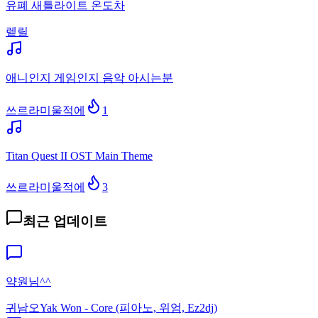
유폐 새틀라이트 온도차
렡릴
애니인지 게임인지 음악 아시는분
쓰르라미울적에
1
Titan Quest II OST Main Theme
쓰르라미울적에
3
최근 업데이트
약원님^^
귀남오
Yak Won - Core (피아노, 위엄, Ez2dj)