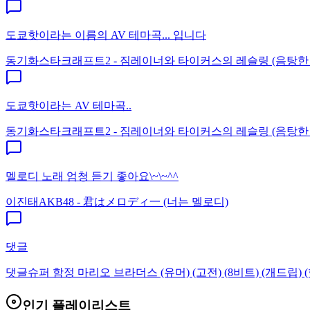
도쿄핫이라는 이름의 AV 테마곡... 입니다
동기화
스타크래프트2 - 짐레이너와 타이커스의 레슬링 (음탕한
도쿄핫이라는 AV 테마곡..
동기화
스타크래프트2 - 짐레이너와 타이커스의 레슬링 (음탕한
멜로디 노래 엄청 듣기 좋아요\~\~^^
이진태
AKB48 - 君はメロディ一 (너는 멜로디)
댓글
댓글
슈퍼 함정 마리오 브라더스 (유머) (고전) (8비트) (개드립) (
인기 플레이리스트