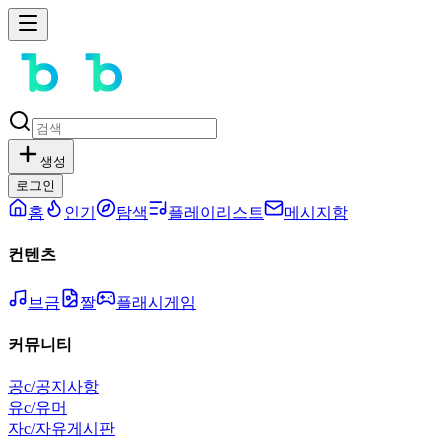
생성
로그인
홈
인기
탐색
플레이리스트
메시지함
컨텐츠
브금
짤
플래시게임
커뮤니티
공
c/공지사항
유
c/유머
자
c/자유게시판