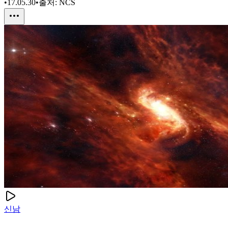
•
17.05.30
•
출처:
NCS
신남