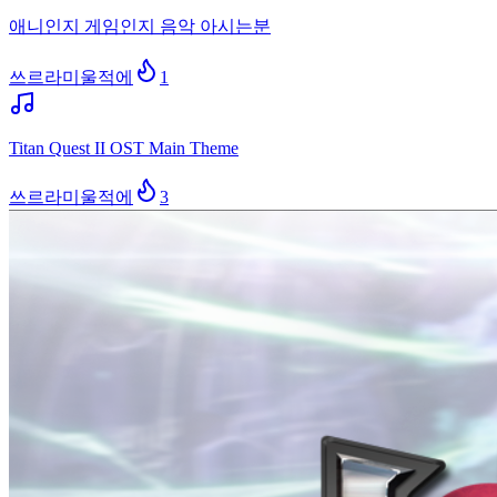
애니인지 게임인지 음악 아시는분
쓰르라미울적에
1
Titan Quest II OST Main Theme
쓰르라미울적에
3