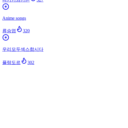
Anime songs
류승엽
320
우리모두섹스합시다
플랑도르
302