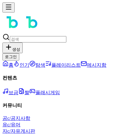
생성
로그인
홈
인기
탐색
플레이리스트
메시지함
컨텐츠
브금
짤
플래시게임
커뮤니티
공
c/공지사항
유
c/유머
자
c/자유게시판