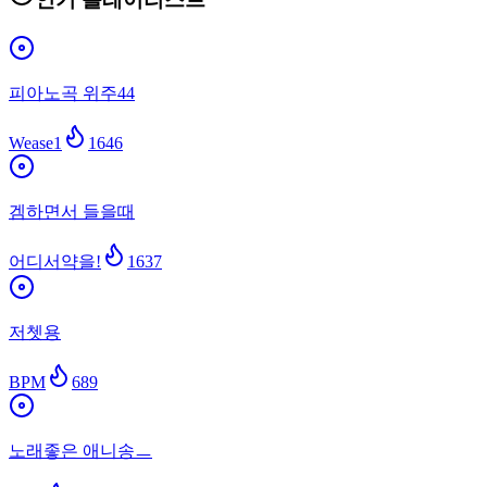
피아노곡 위주44
Wease1
1646
겜하면서 들을때
어디서약을!
1637
저쳇용
BPM
689
노래좋은 애니송ㅡ