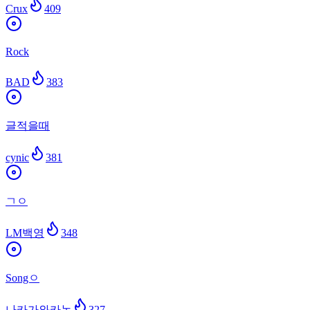
Crux
409
Rock
BAD
383
글적을때
cynic
381
ㄱㅇ
LM백영
348
Songㅇ
나카가와카논
327