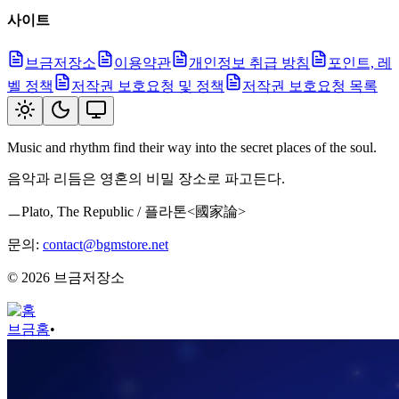
사이트
브금저장소
이용약관
개인정보 취급 방침
포인트, 레
벨 정책
저작권 보호요청 및 정책
저작권 보호요청 목록
Music and rhythm find their way into the secret places of the soul.
음악과 리듬은 영혼의 비밀 장소로 파고든다.
ㅡPlato, The Republic / 플라톤<國家論>
문의:
contact@bgmstore.net
©
2026
브금저장소
브금
홈
•