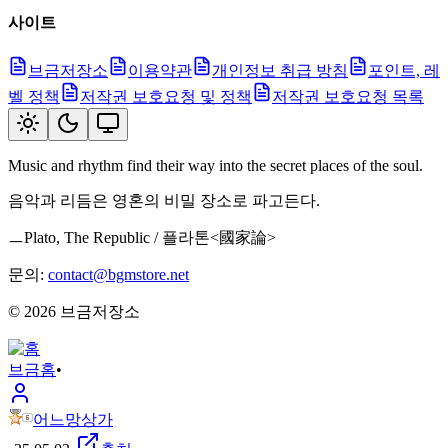
사이트
브금저장소
이용약관
개인정보 취급 방침
포인트, 레
벨 정책
저작권 보호요청 및 정책
저작권 보호요청 목록
Music and rhythm find their way into the secret places of the soul.
음악과 리듬은 영혼의 비밀 장소로 파고든다.
ㅡPlato, The Republic / 플라톤<國家論>
문의:
contact@bgmstore.net
©
2026
브금저장소
브금
홈
•
어느망상가