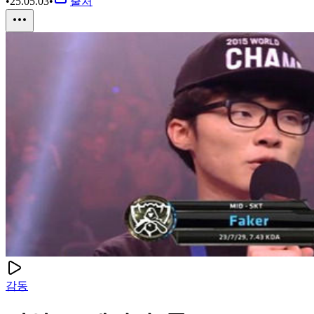
•
25.05.03
•
출처
감동