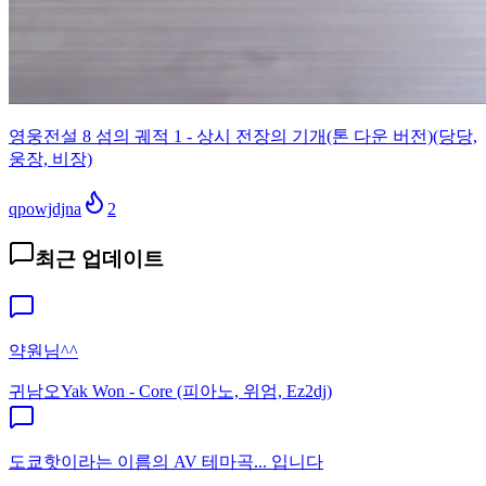
영웅전설 8 섬의 궤적 1 - 상시 전장의 기개(톤 다운 버전)(당당,
웅장, 비장)
qpowjdjna
2
최근 업데이트
약원님^^
귀남오
Yak Won - Core (피아노, 위엄, Ez2dj)
도쿄핫이라는 이름의 AV 테마곡... 입니다