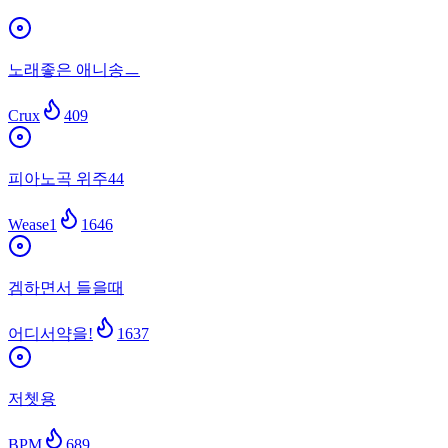
노래좋은 애니송ㅡ
Crux
409
피아노곡 위주44
Wease1
1646
겜하면서 들을때
어디서약을!
1637
저쳇용
BPM
689