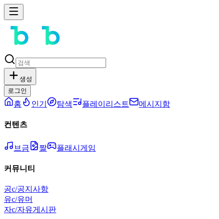
생성
로그인
홈
인기
탐색
플레이리스트
메시지함
컨텐츠
브금
짤
플래시게임
커뮤니티
공
c/공지사항
유
c/유머
자
c/자유게시판