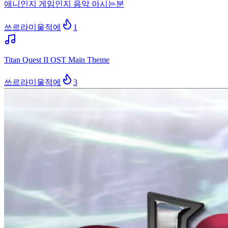
애니인지 게임인지 음악 아시는분
쓰르라미울적에
1
Titan Quest II OST Main Theme
쓰르라미울적에
3