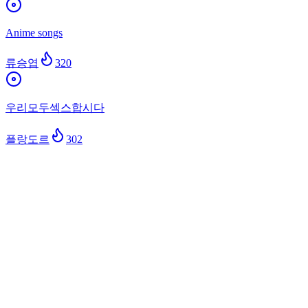
Anime songs
류승엽
320
우리모두섹스합시다
플랑도르
302