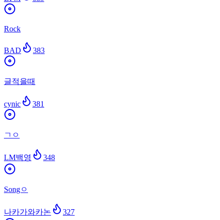
Rock
BAD
383
글적을때
cynic
381
ㄱㅇ
LM백영
348
Songㅇ
나카가와카논
327