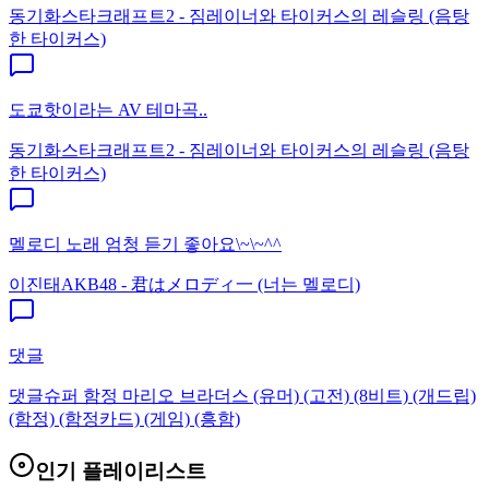
동기화
스타크래프트2 - 짐레이너와 타이커스의 레슬링 (음탕
한 타이커스)
도쿄핫이라는 AV 테마곡..
동기화
스타크래프트2 - 짐레이너와 타이커스의 레슬링 (음탕
한 타이커스)
멜로디 노래 엄청 듣기 좋아요\~\~^^
이진태
AKB48 - 君はメロディ一 (너는 멜로디)
댓글
댓글
슈퍼 함정 마리오 브라더스 (유머) (고전) (8비트) (개드립)
(함정) (함정카드) (게임) (흥함)
인기 플레이리스트