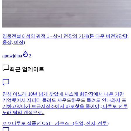
영웅전설 8 섬의 궤적 1 - 상시 전장의 기개(톤 다운 버전)(당당,
웅장, 비장)
qpowjdjna
2
최근 업데이트
진심 이노래 10년 넘게 찾았네 사스케 회담장에서 나온 거만
기억햇어서 지피티 돌려도 사운드하운드 돌려도 안나와서 포
기하고있다가 브금저장소에서 바로찾을 줄이야;; 나루토 전투
노래 탑임 갠적으로..
ㅇㅇ
나루토 질풍전 OST - 카쿠즈 - (위엄, 진지, 전투)