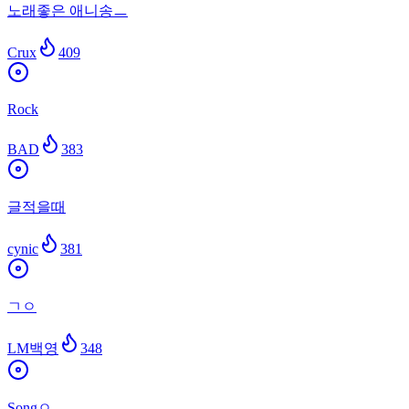
노래좋은 애니송ㅡ
Crux
409
Rock
BAD
383
글적을때
cynic
381
ㄱㅇ
LM백영
348
Songㅇ