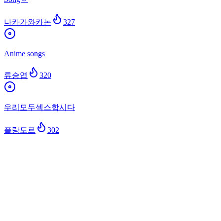
나카가와카논
327
Anime songs
류승엽
320
우리모두섹스합시다
플랑도르
302