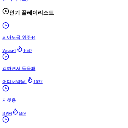
인기 플레이리스트
피아노곡 위주44
Wease1
1647
겜하면서 들을때
어디서약을!
1637
저쳇용
BPM
689