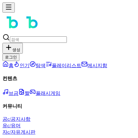
생성
로그인
홈
인기
탐색
플레이리스트
메시지함
컨텐츠
브금
짤
플래시게임
커뮤니티
공
c/공지사항
유
c/유머
자
c/자유게시판