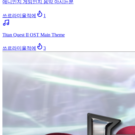
애니인지 게임인지 음악 아시는분
쓰르라미울적에
1
Titan Quest II OST Main Theme
쓰르라미울적에
3