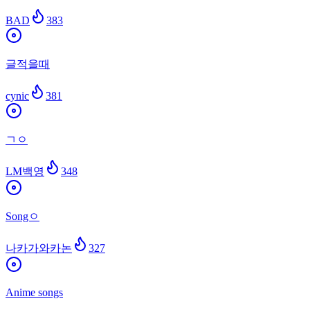
BAD
383
글적을때
cynic
381
ㄱㅇ
LM백영
348
Songㅇ
나카가와카논
327
Anime songs