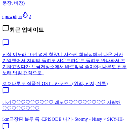
웅장, 비장)
qpowjdjna
2
최근 업데이트
진심 이노래 10년 넘게 찾았네 사스케 회담장에서 나온 거만
기억햇어서 지피티 돌려도 사운드하운드 돌려도 안나와서 포
기하고있다가 브금저장소에서 바로찾을 줄이야;; 나루토 전투
노래 탑임 갠적으로..
ㅇㅇ
나루토 질풍전 OST - 카쿠즈 - (위엄, 진지, 전투)
나기♡♡♡♡♡♡♡♡♡ 레오♡♡♡♡♡♡♡♡♡ 사랑해
♡♡♡♡♡♡♡♡
ikm
극장판 블루 록 -EPISODE 나기- Stormy - Nissy × SKY-HI-