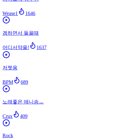
Wease1
1646
겜하면서 들을때
어디서약을!
1637
저쳇용
BPM
689
노래좋은 애니송ㅡ
Crux
409
Rock