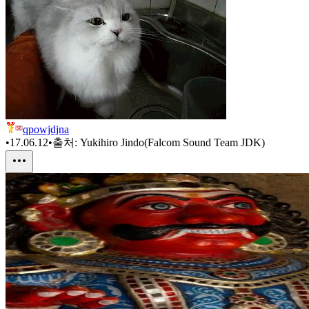
qpowjdjna
•
17.06.12
•
출처:
Yukihiro Jindo(Falcom Sound Team JDK)