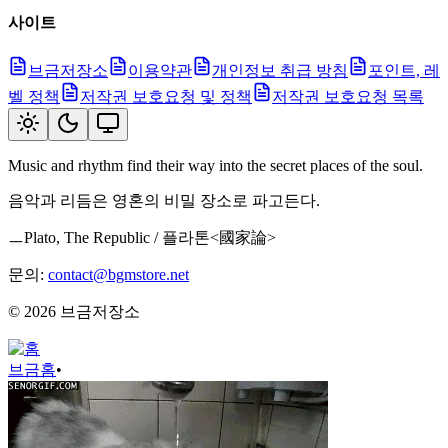
사이트
브금저장소
이용약관
개인정보 취급 방침
포인트, 레
벨 정책
저작권 보호요청 및 정책
저작권 보호요청 목록
Music and rhythm find their way into the secret places of the soul.
음악과 리듬은 영혼의 비밀 장소로 파고든다.
ㅡPlato, The Republic / 플라톤<國家論>
문의:
contact@bgmstore.net
©
2026
브금저장소
브금
홈
•