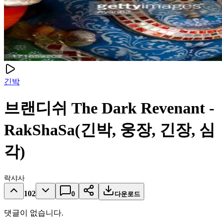
긴박
브랜디쉬 The Dark Revenant -
RakShaSa(긴박, 웅장, 긴장, 심
각)
락샤사
102
0
다운로드
댓글이 없습니다.