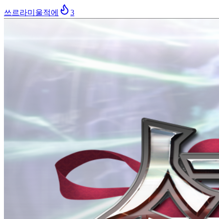
쓰르라미울적에
3