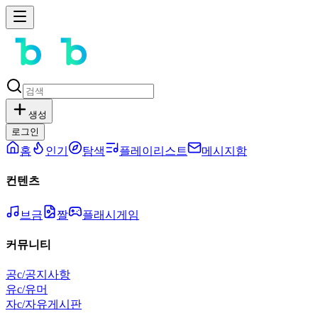
생성
로그인
홈
인기
탐색
플레이리스트
메시지함
컨텐츠
브금
짤
플래시게임
커뮤니티
공
c/공지사항
유
c/유머
자
c/자유게시판