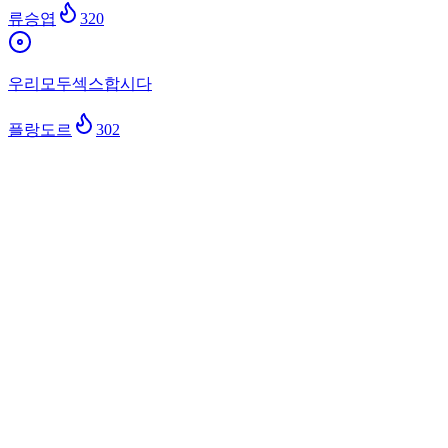
류승엽
320
우리모두섹스합시다
플랑도르
302