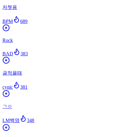
저쳇용
BPM
689
Rock
BAD
383
글적을때
cynic
381
ㄱㅇ
LM백영
348