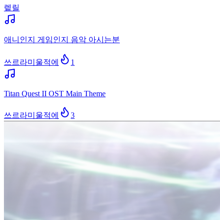
렡릴
애니인지 게임인지 음악 아시는분
쓰르라미울적에
1
Titan Quest II OST Main Theme
쓰르라미울적에
3