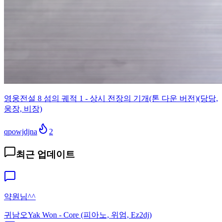
영웅전설 8 섬의 궤적 1 - 상시 전장의 기개(톤 다운 버전)(당당,
웅장, 비장)
qpowjdjna
2
최근 업데이트
약원님^^
귀남오
Yak Won - Core (피아노, 위엄, Ez2dj)