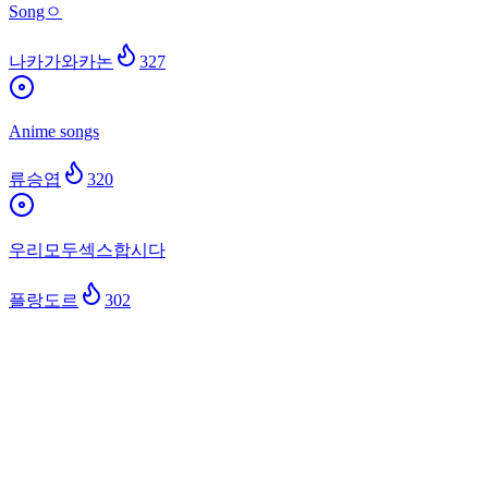
Songㅇ
나카가와카논
327
Anime songs
류승엽
320
우리모두섹스합시다
플랑도르
302