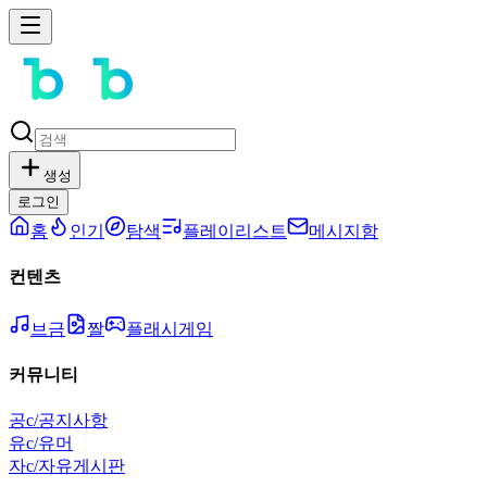
생성
로그인
홈
인기
탐색
플레이리스트
메시지함
컨텐츠
브금
짤
플래시게임
커뮤니티
공
c/공지사항
유
c/유머
자
c/자유게시판