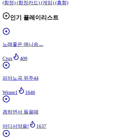
(함정) (함정카드) (게임) (흥함)
인기 플레이리스트
노래좋은 애니송ㅡ
Crux
409
피아노곡 위주44
Wease1
1646
겜하면서 들을때
어디서약을!
1637