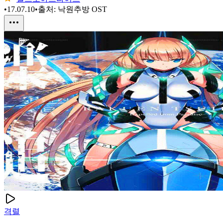
•
17.07.10
•
출처:
낙원추방 OST
격렬