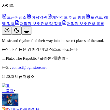
사이트
브금저장소
이용약관
개인정보 취급 방침
포인트, 레
벨 정책
저작권 보호요청 및 정책
저작권 보호요청 목록
Music and rhythm find their way into the secret places of the soul.
음악과 리듬은 영혼의 비밀 장소로 파고든다.
ㅡPlato, The Republic / 플라톤<國家論>
문의:
contact@bgmstore.net
©
2026
브금저장소
브금
홈
•
알드노아드라이브