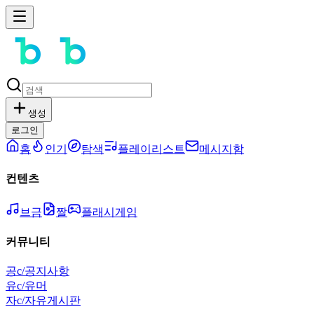
생성
로그인
홈
인기
탐색
플레이리스트
메시지함
컨텐츠
브금
짤
플래시게임
커뮤니티
공
c/공지사항
유
c/유머
자
c/자유게시판