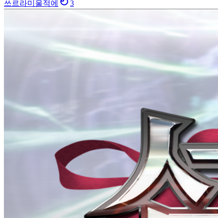
쓰르라미울적에
3