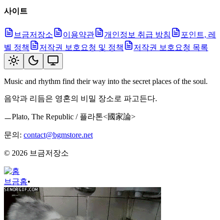
사이트
브금저장소
이용약관
개인정보 취급 방침
포인트, 레
벨 정책
저작권 보호요청 및 정책
저작권 보호요청 목록
Music and rhythm find their way into the secret places of the soul.
음악과 리듬은 영혼의 비밀 장소로 파고든다.
ㅡPlato, The Republic / 플라톤<國家論>
문의:
contact@bgmstore.net
©
2026
브금저장소
브금
홈
•