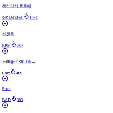
겜하면서 들을때
어디서약을!
1637
저쳇용
BPM
689
노래좋은 애니송ㅡ
Crux
409
Rock
BAD
383