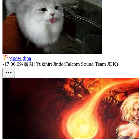
qpowjdjna
•
17.06.09
•
출처:
Yukihiri Jindo(Falcom Sound Team JDK)