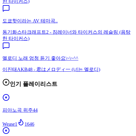
한 타이커스)
도쿄핫이라는 AV 테마곡..
동기화
스타크래프트2 - 짐레이너와 타이커스의 레슬링 (음탕
한 타이커스)
멜로디 노래 엄청 듣기 좋아요\~\~^^
이진태
AKB48 - 君はメロディ一 (너는 멜로디)
인기 플레이리스트
피아노곡 위주44
Wease1
1646