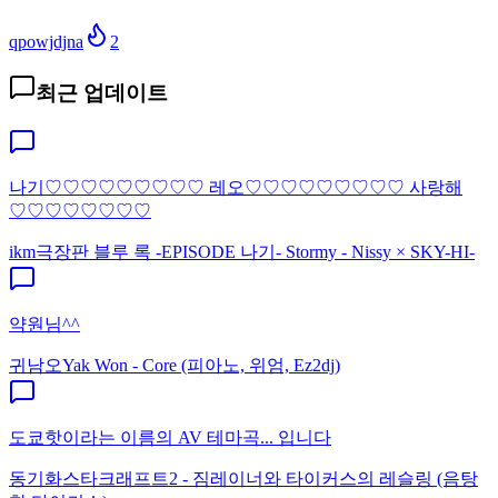
qpowjdjna
2
최근 업데이트
나기♡♡♡♡♡♡♡♡♡ 레오♡♡♡♡♡♡♡♡♡ 사랑해
♡♡♡♡♡♡♡♡
ikm
극장판 블루 록 -EPISODE 나기- Stormy - Nissy × SKY-HI-
약원님^^
귀남오
Yak Won - Core (피아노, 위엄, Ez2dj)
도쿄핫이라는 이름의 AV 테마곡... 입니다
동기화
스타크래프트2 - 짐레이너와 타이커스의 레슬링 (음탕