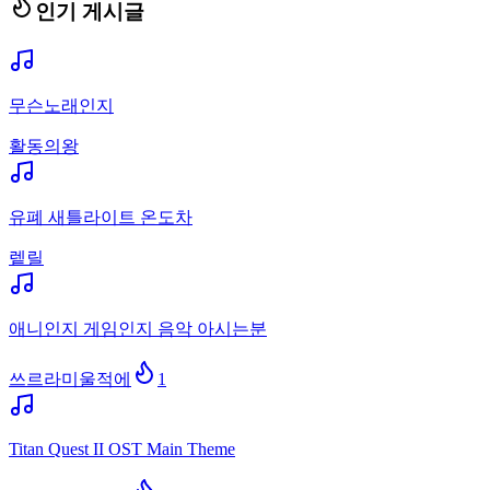
인기 게시글
무슨노래인지
활동의왕
유폐 새틀라이트 온도차
렡릴
애니인지 게임인지 음악 아시는분
쓰르라미울적에
1
Titan Quest II OST Main Theme