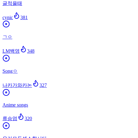
글적을때
cynic
381
ㄱㅇ
LM백영
348
Songㅇ
나카가와카논
327
Anime songs
류승엽
320