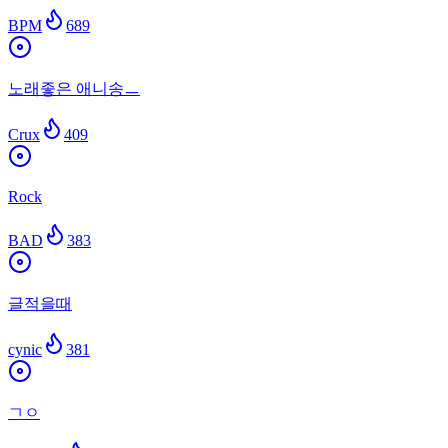
BPM
689
노래좋은 애니송ㅡ
Crux
409
Rock
BAD
383
글적을때
cynic
381
ㄱㅇ