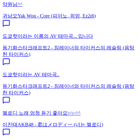
약원님^^
귀남오
Yak Won - Core (피아노, 위엄, Ez2dj)
도쿄핫이라는 이름의 AV 테마곡... 입니다
동기화
스타크래프트2 - 짐레이너와 타이커스의 레슬링 (음탕
한 타이커스)
도쿄핫이라는 AV 테마곡..
동기화
스타크래프트2 - 짐레이너와 타이커스의 레슬링 (음탕
한 타이커스)
멜로디 노래 엄청 듣기 좋아요\~\~^^
이진태
AKB48 - 君はメロディ一 (너는 멜로디)