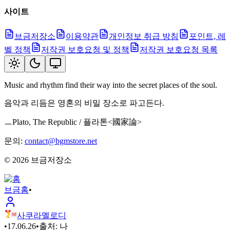
사이트
브금저장소
이용약관
개인정보 취급 방침
포인트, 레
벨 정책
저작권 보호요청 및 정책
저작권 보호요청 목록
Music and rhythm find their way into the secret places of the soul.
음악과 리듬은 영혼의 비밀 장소로 파고든다.
ㅡPlato, The Republic / 플라톤<國家論>
문의:
contact@bgmstore.net
©
2026
브금저장소
브금
홈
•
사쿠라멜로디
•
17.06.26
•
출처:
나