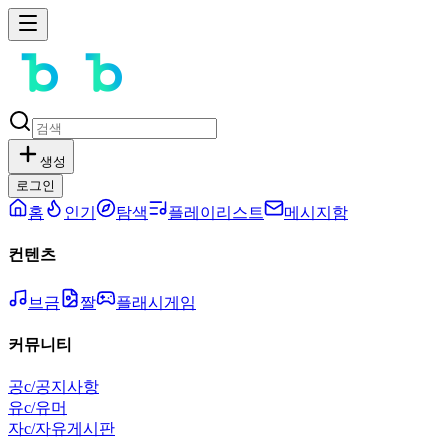
생성
로그인
홈
인기
탐색
플레이리스트
메시지함
컨텐츠
브금
짤
플래시게임
커뮤니티
공
c/공지사항
유
c/유머
자
c/자유게시판