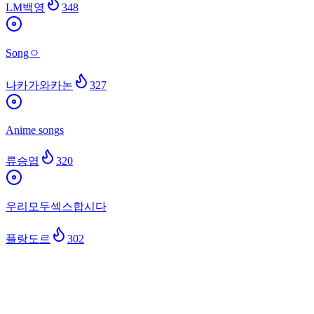
LM백영
348
Songㅇ
나카가와카논
327
Anime songs
류승엽
320
우리모두섹스합시다
플랑도르
302