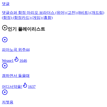
댓글
댓글
슈퍼 함정 마리오 브라더스 (유머) (고전) (8비트) (개드립)
(함정) (함정카드) (게임) (흥함)
인기 플레이리스트
피아노곡 위주44
Wease1
1646
겜하면서 들을때
어디서약을!
1637
저쳇용