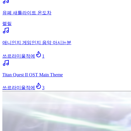
유폐 새틀라이트 온도차
렡릴
애니인지 게임인지 음악 아시는분
쓰르라미울적에
1
Titan Quest II OST Main Theme
쓰르라미울적에
3