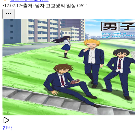
•
17.07.17
•
출처:
남자 고교생의 일상 OST
긴박