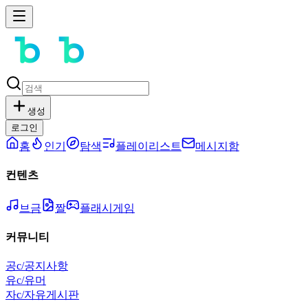
생성
로그인
홈
인기
탐색
플레이리스트
메시지함
컨텐츠
브금
짤
플래시게임
커뮤니티
공
c/공지사항
유
c/유머
자
c/자유게시판