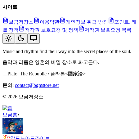
사이트
브금저장소
이용약관
개인정보 취급 방침
포인트, 레
벨 정책
저작권 보호요청 및 정책
저작권 보호요청 목록
Music and rhythm find their way into the secret places of the soul.
음악과 리듬은 영혼의 비밀 장소로 파고든다.
ㅡPlato, The Republic / 플라톤<國家論>
문의:
contact@bgmstore.net
©
2026
브금저장소
브금
홈
•
알드노아드라이브