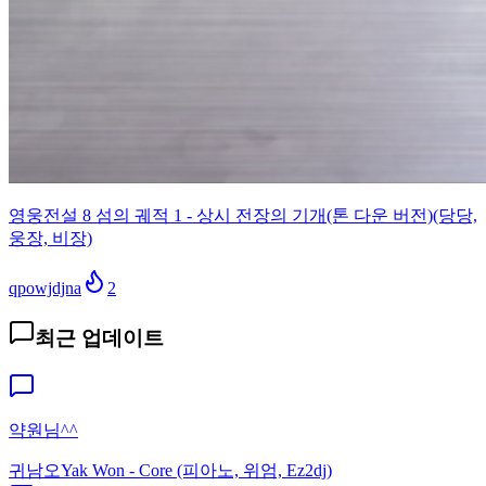
영웅전설 8 섬의 궤적 1 - 상시 전장의 기개(톤 다운 버전)(당당,
웅장, 비장)
qpowjdjna
2
최근 업데이트
약원님^^
귀남오
Yak Won - Core (피아노, 위엄, Ez2dj)