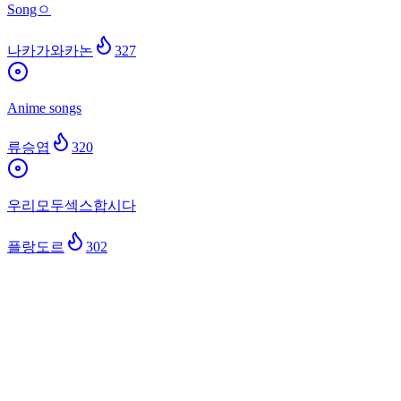
Songㅇ
나카가와카논
327
Anime songs
류승엽
320
우리모두섹스합시다
플랑도르
302