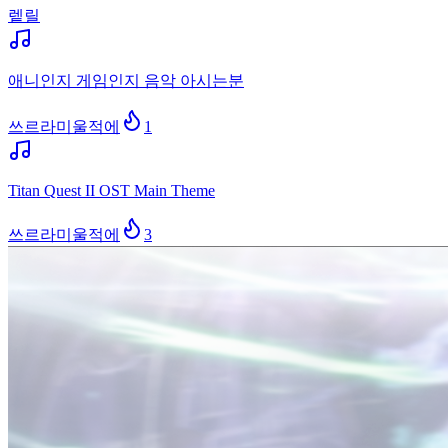
렡릴
애니인지 게임인지 음악 아시는분
쓰르라미울적에
1
Titan Quest II OST Main Theme
쓰르라미울적에
3