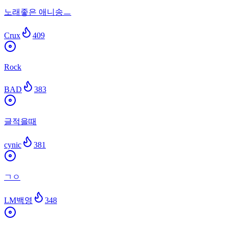
노래좋은 애니송ㅡ
Crux
409
Rock
BAD
383
글적을때
cynic
381
ㄱㅇ
LM백영
348