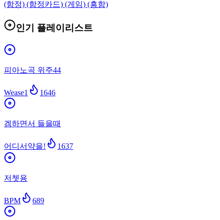
(함정) (함정카드) (게임) (흥함)
인기 플레이리스트
피아노곡 위주44
Wease1
1646
겜하면서 들을때
어디서약을!
1637
저쳇용
BPM
689