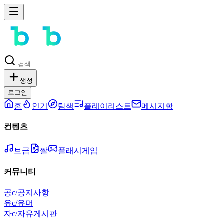
생성
로그인
홈
인기
탐색
플레이리스트
메시지함
컨텐츠
브금
짤
플래시게임
커뮤니티
공
c/공지사항
유
c/유머
자
c/자유게시판