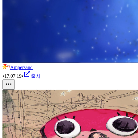
Ampersand
•
17.07.19
•
출처