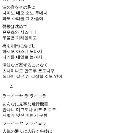
波の音をその胸に
나미노 네오 소노 무네니
파도 소리를 그 가슴에
憂鬱は沈めて
유우츠와 시즈메테
우울은 가라앉히고
橋を明日に延ばし
하시오 아스니 노바시
다리를 내일로 늘려서
津波など案ずることなく
츠나미나도 안즈루 코토나쿠
쓰나미 같은 건 걱정할 것도 없이
ラーイーヤ ラ ライヨラ
あんなに見事な飛行機雲
안나니 미고토나 히코-키쿠모
저렇게 멋진 비행기 구름
ラーイーヤ ラ ライヨラ
人気の通りに人行く午後は