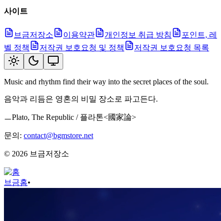
사이트
브금저장소
이용약관
개인정보 취급 방침
포인트, 레
벨 정책
저작권 보호요청 및 정책
저작권 보호요청 목록
Music and rhythm find their way into the secret places of the soul.
음악과 리듬은 영혼의 비밀 장소로 파고든다.
ㅡPlato, The Republic / 플라톤<國家論>
문의:
contact@bgmstore.net
©
2026
브금저장소
브금
홈
•