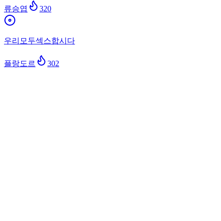
류승엽
320
우리모두섹스합시다
플랑도르
302