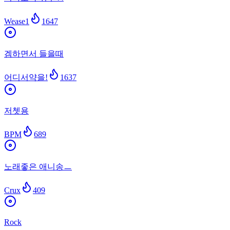
Wease1
1647
겜하면서 들을때
어디서약을!
1637
저쳇용
BPM
689
노래좋은 애니송ㅡ
Crux
409
Rock