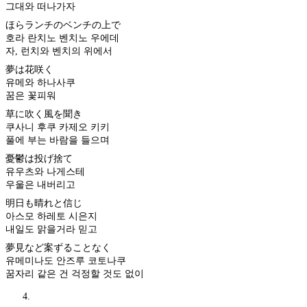
그대와 떠나가자
ほらランチのベンチの上で
호라 란치노 벤치노 우에데
자, 런치와 벤치의 위에서
夢は花咲く
유메와 하나사쿠
꿈은 꽃피워
草に吹く風を聞き
쿠사니 후쿠 카제오 키키
풀에 부는 바람을 들으며
憂鬱は投げ捨て
유우츠와 나게스테
우울은 내버리고
明日も晴れと信じ
아스모 하레토 시은지
내일도 맑을거라 믿고
夢見など案ずることなく
유메미나도 안즈루 코토나쿠
꿈자리 같은 건 걱정할 것도 없이