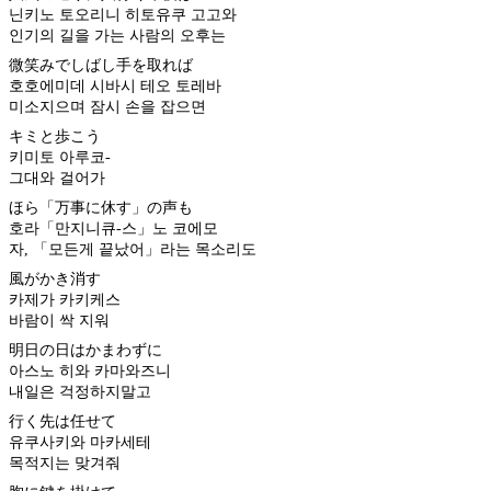
닌키노 토오리니 히토유쿠 고고와
인기의 길을 가는 사람의 오후는
微笑みでしばし手を取れば
호호에미데 시바시 테오 토레바
미소지으며 잠시 손을 잡으면
キミと歩こう
키미토 아루코-
그대와 걸어가
ほら「万事に休す」の声も
호라「만지니큐-스」노 코에모
자, 「모든게 끝났어」라는 목소리도
風がかき消す
카제가 카키케스
바람이 싹 지워
明日の日はかまわずに
아스노 히와 카마와즈니
내일은 걱정하지말고
行く先は任せて
유쿠사키와 마카세테
목적지는 맞겨줘