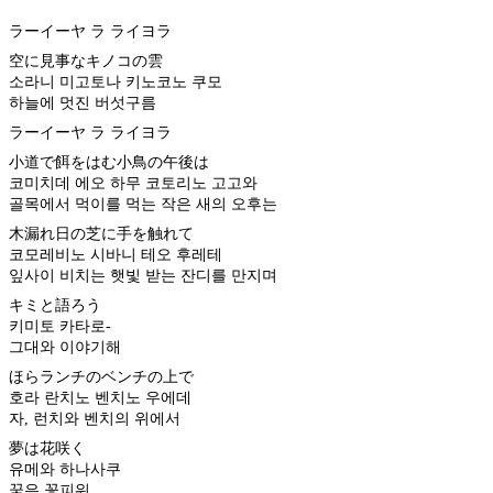
ラーイーヤ ラ ライヨラ
空に見事なキノコの雲
소라니 미고토나 키노코노 쿠모
하늘에 멋진 버섯구름
ラーイーヤ ラ ライヨラ
小道で餌をはむ小鳥の午後は
코미치데 에오 하무 코토리노 고고와
골목에서 먹이를 먹는 작은 새의 오후는
木漏れ日の芝に手を触れて
코모레비노 시바니 테오 후레테
잎사이 비치는 햇빛 받는 잔디를 만지며
キミと語ろう
키미토 카타로-
그대와 이야기해
ほらランチのベンチの上で
호라 란치노 벤치노 우에데
자, 런치와 벤치의 위에서
夢は花咲く
유메와 하나사쿠
꿈은 꽃피워