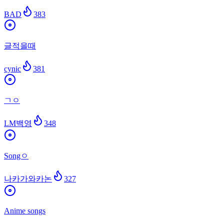
BAD
383
글적을때
cynic
381
ㄱㅇ
LM백영
348
Songㅇ
나카가와카논
327
Anime songs