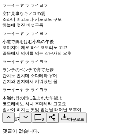
ラーイーヤ ラ ライヨラ
空に見事なキノコの雲
소라니 미고토나 키노코노 쿠모
하늘에 멋진 버섯구름
ラーイーヤ ラ ライヨラ
小道で餌をはむ小鳥の午後
코미치데 에오 하무 코토리노 고고
골목에서 먹이를 먹는 작은새의 오후
ラーイーヤ ラ ライヨラ
ランチのベンチで育てた夢
란치노 벤치데 소다테타 유메
런치와 벤치에서 키워왔던 꿈
ラーイーヤ ラ ライヨラ
木漏れ日の日に生まれた午後よ
코모레비노 히니 우마레타 고고요
잎사이 비치는 햇빛 받는날 태어난 오후여
17
0
다운로드
댓글이 없습니다.