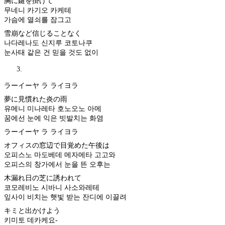
胸に鍵を掛けて
무네니 카기오 카케테
가슴에 열쇠를 잠그고
雪崩など信じることなく
나다레나도 신지루 코토나쿠
눈사태 같은 건 믿을 것도 없이
ラーイーヤ ラ ライヨラ
夢に見慣れた炎の雨
유메니 미나레타 호노오노 아메
꿈에선 눈에 익은 빗발치는 화염
ラーイーヤ ラ ライヨラ
オフィスの窓辺で目覚めた午後は
오피스노 마도베데 메자메타 고고와
오피스의 창가에서 눈을 뜬 오후는
木漏れ日の芝に誘われて
코모레비노 시바니 사소와레테
잎사이 비치는 햇빛 받는 잔디에 이끌려
キミと出かけよう
키미토 데카케요-