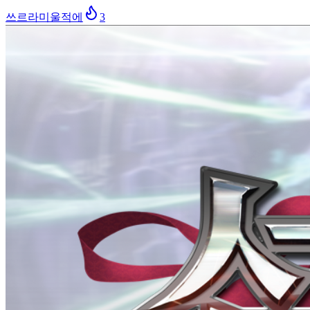
쓰르라미울적에
3