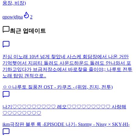
웅장, 비장)
qpowjdjna
2
최근 업데이트
진심 이노래 10년 넘게 찾았네 사스케 회담장에서 나온 거만
기억햇어서 지피티 돌려도 사운드하운드 돌려도 안나와서 포
기하고있다가 브금저장소에서 바로찾을 줄이야;; 나루토 전투
노래 탑임 갠적으로..
ㅇㅇ
나루토 질풍전 OST - 카쿠즈 - (위엄, 진지, 전투)
나기♡♡♡♡♡♡♡♡♡ 레오♡♡♡♡♡♡♡♡♡ 사랑해
♡♡♡♡♡♡♡♡
ikm
극장판 블루 록 -EPISODE 나기- Stormy - Nissy × SKY-HI-