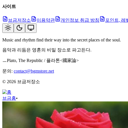
사이트
브금저장소
이용약관
개인정보 취급 방침
포인트, 레
Music and rhythm find their way into the secret places of the soul.
음악과 리듬은 영혼의 비밀 장소로 파고든다.
ㅡPlato, The Republic / 플라톤<國家論>
문의:
contact@bgmstore.net
©
2026
브금저장소
브금
홈
•