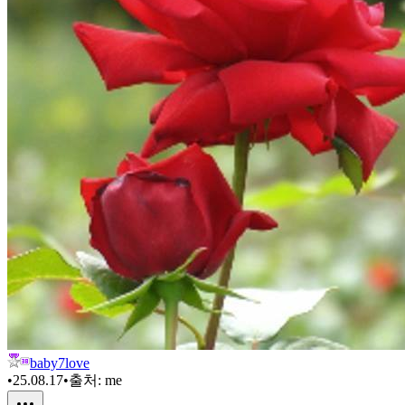
baby7love
•
25.08.17
•
출처:
me