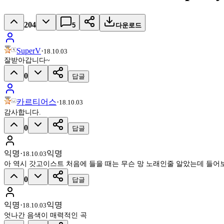
204
5
다운로드
SuperV
·
18.10.03
잘받아갑니다~
0
답글
카르티어스
·
18.10.03
감사합니다.
0
답글
익명
·
익명
18.10.03
아 역시 갓고이스트 처음에 들을 때는 무슨 망 노래인줄 알았는데 들어보
0
답글
익명
·
익명
18.10.03
엇나간 음색이 매력적인 곡