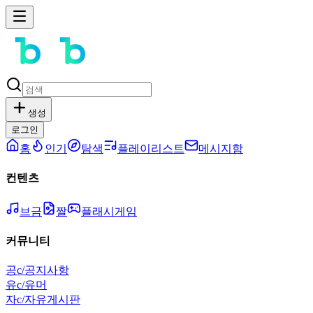
생성
로그인
홈
인기
탐색
플레이리스트
메시지함
컨텐츠
브금
짤
플래시게임
커뮤니티
공
c/공지사항
유
c/유머
자
c/자유게시판