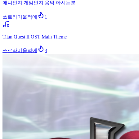
애니인지 게임인지 음악 아시는분
쓰르라미울적에
1
Titan Quest II OST Main Theme
쓰르라미울적에
3