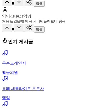
0
답글
익명
·
익명
18.10.03
처음 들었을때 망곡 서너번들어보니 띵곡
0
답글
인기 게시글
무슨노래인지
활동의왕
유폐 새틀라이트 온도차
렡릴