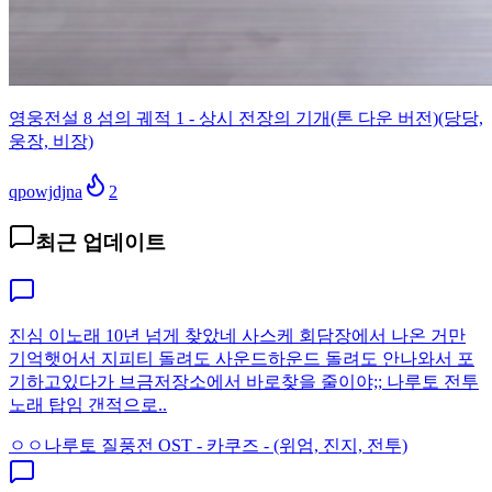
영웅전설 8 섬의 궤적 1 - 상시 전장의 기개(톤 다운 버전)(당당,
웅장, 비장)
qpowjdjna
2
최근 업데이트
진심 이노래 10년 넘게 찾았네 사스케 회담장에서 나온 거만
기억햇어서 지피티 돌려도 사운드하운드 돌려도 안나와서 포
기하고있다가 브금저장소에서 바로찾을 줄이야;; 나루토 전투
노래 탑임 갠적으로..
ㅇㅇ
나루토 질풍전 OST - 카쿠즈 - (위엄, 진지, 전투)