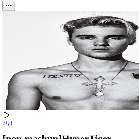
신남
[pop mashup]HyperTiger