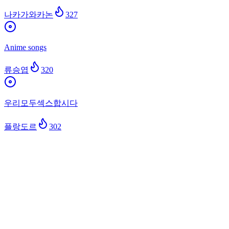
나카가와카논
327
Anime songs
류승엽
320
우리모두섹스합시다
플랑도르
302