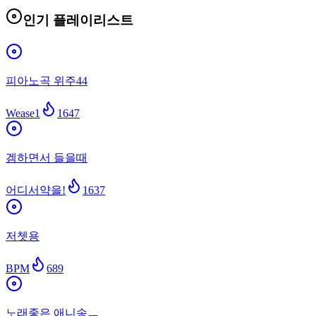
인기 플레이리스트
피아노곡 위주44
Wease1
1647
겜하면서 들을때
어디서약을!
1637
저쳇용
BPM
689
노래좋은 애니송ㅡ