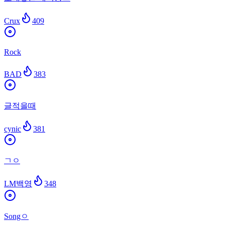
Crux
409
Rock
BAD
383
글적을때
cynic
381
ㄱㅇ
LM백영
348
Songㅇ