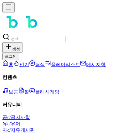
생성
로그인
홈
인기
탐색
플레이리스트
메시지함
컨텐츠
브금
짤
플래시게임
커뮤니티
공
c/공지사항
유
c/유머
자
c/자유게시판