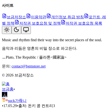
사이트
브금저장소
이용약관
개인정보 취급 방침
포인트, 레
벨 정책
저작권 보호요청 및 정책
저작권 보호요청 목록
Music and rhythm find their way into the secret places of the soul.
음악과 리듬은 영혼의 비밀 장소로 파고든다.
ㅡPlato, The Republic / 플라톤<國家論>
문의:
contact@bgmstore.net
©
2026
브금저장소
브금
홈
•
suck가母니
•
17.05.29
•
출처:
돈키 콩 컨트리3