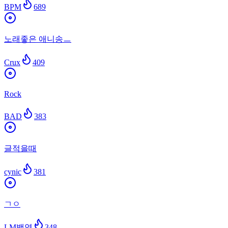
BPM
689
노래좋은 애니송ㅡ
Crux
409
Rock
BAD
383
글적을때
cynic
381
ㄱㅇ
LM백영
348