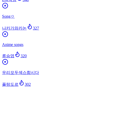
Songㅇ
나카가와카논
327
Anime songs
류승엽
320
우리모두섹스합시다
플랑도르
302