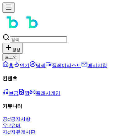
생성
로그인
홈
인기
탐색
플레이리스트
메시지함
컨텐츠
브금
짤
플래시게임
커뮤니티
공
c/공지사항
유
c/유머
자
c/자유게시판