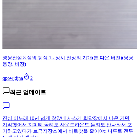
영웅전설 8 섬의 궤적 1 - 상시 전장의 기개(톤 다운 버전)(당당,
웅장, 비장)
qpowjdjna
2
최근 업데이트
진심 이노래 10년 넘게 찾았네 사스케 회담장에서 나온 거만
기억햇어서 지피티 돌려도 사운드하운드 돌려도 안나와서 포
기하고있다가 브금저장소에서 바로찾을 줄이야;; 나루토 전투