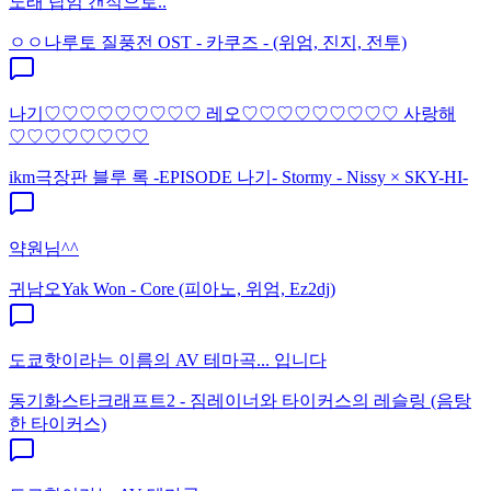
노래 탑임 갠적으로..
ㅇㅇ
나루토 질풍전 OST - 카쿠즈 - (위엄, 진지, 전투)
나기♡♡♡♡♡♡♡♡♡ 레오♡♡♡♡♡♡♡♡♡ 사랑해
♡♡♡♡♡♡♡♡
ikm
극장판 블루 록 -EPISODE 나기- Stormy - Nissy × SKY-HI-
약원님^^
귀남오
Yak Won - Core (피아노, 위엄, Ez2dj)
도쿄핫이라는 이름의 AV 테마곡... 입니다
동기화
스타크래프트2 - 짐레이너와 타이커스의 레슬링 (음탕
한 타이커스)