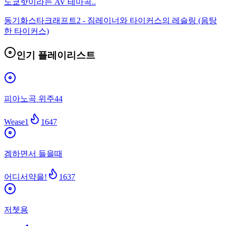
도쿄핫이라는 AV 테마곡..
동기화
스타크래프트2 - 짐레이너와 타이커스의 레슬링 (음탕
한 타이커스)
인기 플레이리스트
피아노곡 위주44
Wease1
1647
겜하면서 들을때
어디서약을!
1637
저쳇용