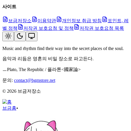
사이트
브금저장소
이용약관
개인정보 취급 방침
포인트, 레
벨 정책
저작권 보호요청 및 정책
저작권 보호요청 목록
Music and rhythm find their way into the secret places of the soul.
음악과 리듬은 영혼의 비밀 장소로 파고든다.
ㅡPlato, The Republic / 플라톤<國家論>
문의:
contact@bgmstore.net
©
2026
브금저장소
브금
홈
•