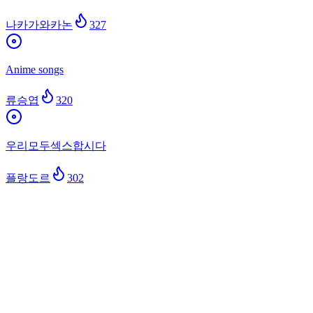
나카가와카논
327
Anime songs
류승엽
320
우리모두섹스합시다
플랑도르
302