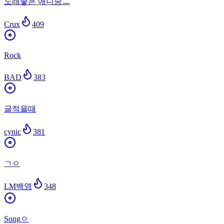
노래좋은 애니송ㅡ
Crux
409
Rock
BAD
383
글적을때
cynic
381
ㄱㅇ
LM백영
348
Songㅇ