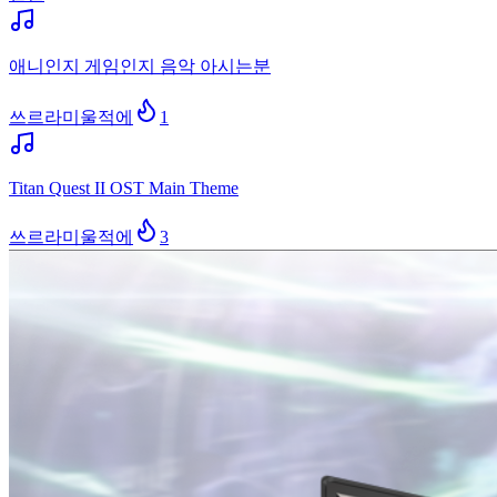
애니인지 게임인지 음악 아시는분
쓰르라미울적에
1
Titan Quest II OST Main Theme
쓰르라미울적에
3