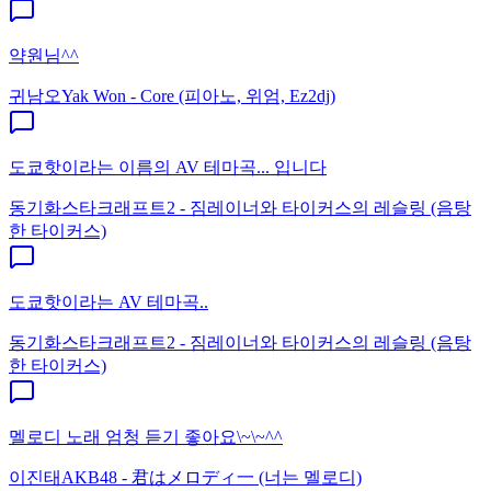
약원님^^
귀남오
Yak Won - Core (피아노, 위엄, Ez2dj)
도쿄핫이라는 이름의 AV 테마곡... 입니다
동기화
스타크래프트2 - 짐레이너와 타이커스의 레슬링 (음탕
한 타이커스)
도쿄핫이라는 AV 테마곡..
동기화
스타크래프트2 - 짐레이너와 타이커스의 레슬링 (음탕
한 타이커스)
멜로디 노래 엄청 듣기 좋아요\~\~^^
이진태
AKB48 - 君はメロディ一 (너는 멜로디)