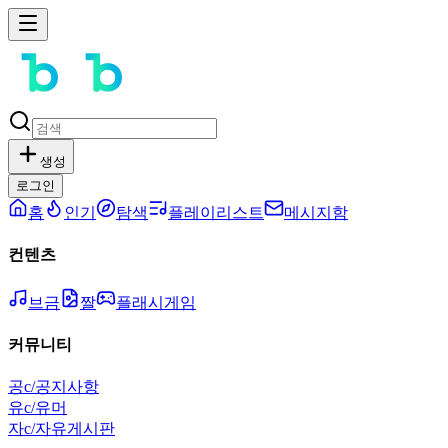
생성
로그인
홈
인기
탐색
플레이리스트
메시지함
컨텐츠
브금
짤
플래시게임
커뮤니티
공
c/공지사항
유
c/유머
자
c/자유게시판