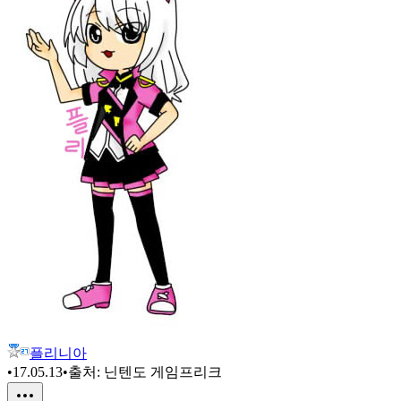
플리니아
•
17.05.13
•
출처:
닌텐도 게임프리크