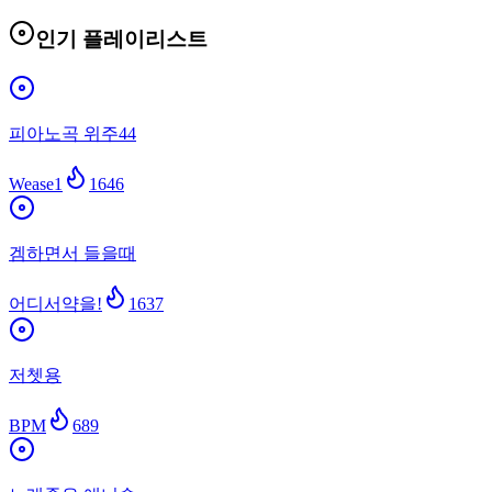
인기 플레이리스트
피아노곡 위주44
Wease1
1646
겜하면서 들을때
어디서약을!
1637
저쳇용
BPM
689