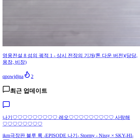
영웅전설 8 섬의 궤적 1 - 상시 전장의 기개(톤 다운 버전)(당당,
웅장, 비장)
qpowjdjna
2
최근 업데이트
나기♡♡♡♡♡♡♡♡♡ 레오♡♡♡♡♡♡♡♡♡ 사랑해
♡♡♡♡♡♡♡♡
ikm
극장판 블루 록 -EPISODE 나기- Stormy - Nissy × SKY-HI-