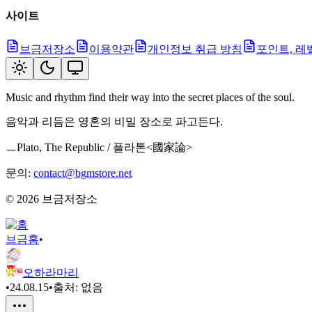
사이트
브금저장소
이용약관
개인정보 취급 방침
포인트, 레
Music and rhythm find their way into the secret places of the soul.
음악과 리듬은 영혼의 비밀 장소로 파고든다.
ㅡPlato, The Republic / 플라톤<國家論>
문의:
contact@bgmstore.net
©
2026
브금저장소
브금
홈
•
오하라마리
•
24.08.15
•
출처:
없음