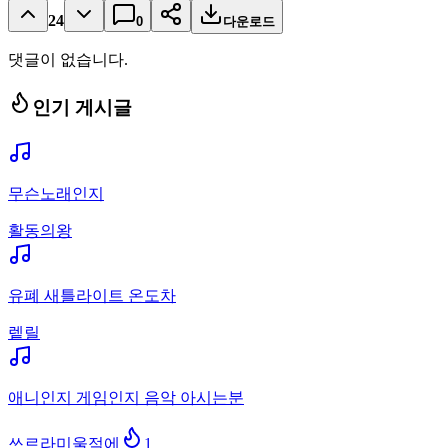
24
0
다운로드
댓글이 없습니다.
인기 게시글
무슨노래인지
활동의왕
유폐 새틀라이트 온도차
렡릴
애니인지 게임인지 음악 아시는분
쓰르라미울적에
1