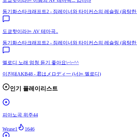
도쿄핫이라는 이름의 AV 테마곡... 입니다
동기화
스타크래프트2 - 짐레이너와 타이커스의 레슬링 (음탕한
도쿄핫이라는 AV 테마곡..
동기화
스타크래프트2 - 짐레이너와 타이커스의 레슬링 (음탕한
멜로디 노래 엄청 듣기 좋아요\~\~^^
이진태
AKB48 - 君はメロディ一 (너는 멜로디)
인기 플레이리스트
피아노곡 위주44
Wease1
1646