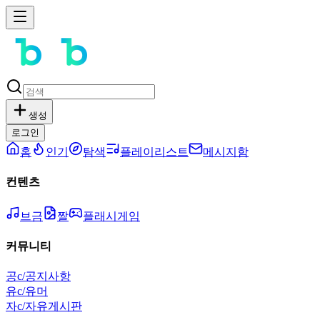
생성
로그인
홈
인기
탐색
플레이리스트
메시지함
컨텐츠
브금
짤
플래시게임
커뮤니티
공
c/공지사항
유
c/유머
자
c/자유게시판