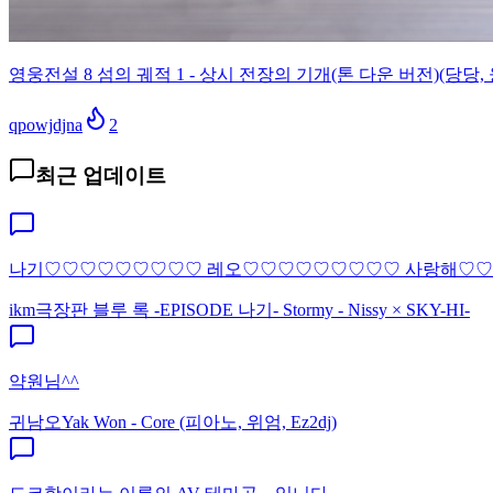
영웅전설 8 섬의 궤적 1 - 상시 전장의 기개(톤 다운 버전)(당당, 
qpowjdjna
2
최근 업데이트
나기♡♡♡♡♡♡♡♡♡ 레오♡♡♡♡♡♡♡♡♡ 사랑해♡
ikm
극장판 블루 록 -EPISODE 나기- Stormy - Nissy × SKY-HI-
약원님^^
귀남오
Yak Won - Core (피아노, 위엄, Ez2dj)