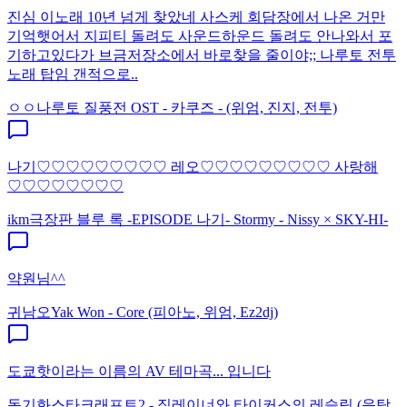
진심 이노래 10년 넘게 찾았네 사스케 회담장에서 나온 거만
기억햇어서 지피티 돌려도 사운드하운드 돌려도 안나와서 포
기하고있다가 브금저장소에서 바로찾을 줄이야;; 나루토 전투
노래 탑임 갠적으로..
ㅇㅇ
나루토 질풍전 OST - 카쿠즈 - (위엄, 진지, 전투)
나기♡♡♡♡♡♡♡♡♡ 레오♡♡♡♡♡♡♡♡♡ 사랑해
♡♡♡♡♡♡♡♡
ikm
극장판 블루 록 -EPISODE 나기- Stormy - Nissy × SKY-HI-
약원님^^
귀남오
Yak Won - Core (피아노, 위엄, Ez2dj)
도쿄핫이라는 이름의 AV 테마곡... 입니다
동기화
스타크래프트2 - 짐레이너와 타이커스의 레슬링 (음탕