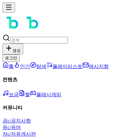
생성
로그인
홈
인기
탐색
플레이리스트
메시지함
컨텐츠
브금
짤
플래시게임
커뮤니티
공
c/공지사항
유
c/유머
자
c/자유게시판