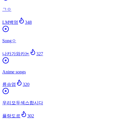
ㄱㅇ
LM백영
348
Songㅇ
나카가와카논
327
Anime songs
류승엽
320
우리모두섹스합시다
플랑도르
302