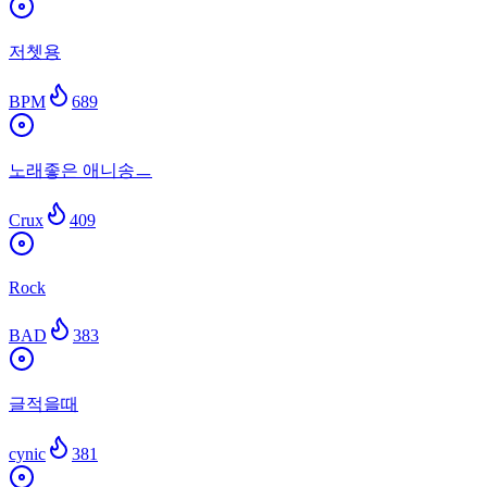
저쳇용
BPM
689
노래좋은 애니송ㅡ
Crux
409
Rock
BAD
383
글적을때
cynic
381