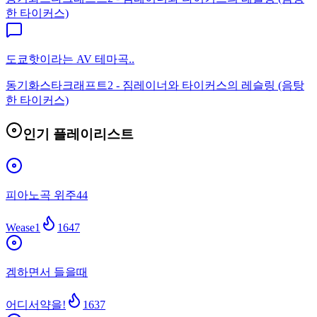
한 타이커스)
도쿄핫이라는 AV 테마곡..
동기화
스타크래프트2 - 짐레이너와 타이커스의 레슬링 (음탕
한 타이커스)
인기 플레이리스트
피아노곡 위주44
Wease1
1647
겜하면서 들을때
어디서약을!
1637