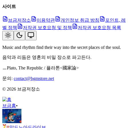
사이트
브금저장소
이용약관
개인정보 취급 방침
포인트, 레
벨 정책
저작권 보호요청 및 정책
저작권 보호요청 목록
Music and rhythm find their way into the secret places of the soul.
음악과 리듬은 영혼의 비밀 장소로 파고든다.
ㅡPlato, The Republic / 플라톤<國家論>
문의:
contact@bgmstore.net
©
2026
브금저장소
브금
홈
•
알드노아드라이브