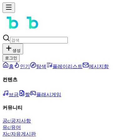
생성
로그인
홈
인기
탐색
플레이리스트
메시지함
컨텐츠
브금
짤
플래시게임
커뮤니티
공
c/공지사항
유
c/유머
자
c/자유게시판