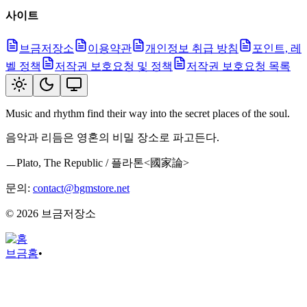
사이트
브금저장소
이용약관
개인정보 취급 방침
포인트, 레
벨 정책
저작권 보호요청 및 정책
저작권 보호요청 목록
Music and rhythm find their way into the secret places of the soul.
음악과 리듬은 영혼의 비밀 장소로 파고든다.
ㅡPlato, The Republic / 플라톤<國家論>
문의:
contact@bgmstore.net
©
2026
브금저장소
브금
홈
•