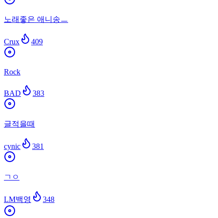
노래좋은 애니송ㅡ
Crux
409
Rock
BAD
383
글적을때
cynic
381
ㄱㅇ
LM백영
348