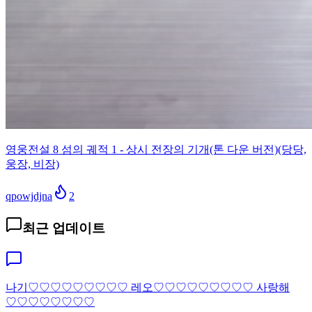
영웅전설 8 섬의 궤적 1 - 상시 전장의 기개(톤 다운 버전)(당당,
웅장, 비장)
qpowjdjna
2
최근 업데이트
나기♡♡♡♡♡♡♡♡♡ 레오♡♡♡♡♡♡♡♡♡ 사랑해
♡♡♡♡♡♡♡♡