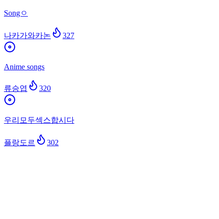
Songㅇ
나카가와카논
327
Anime songs
류승엽
320
우리모두섹스합시다
플랑도르
302