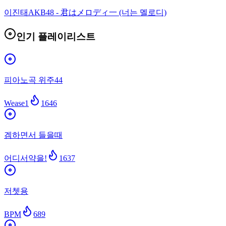
이진태
AKB48 - 君はメロディ一 (너는 멜로디)
인기 플레이리스트
피아노곡 위주44
Wease1
1646
겜하면서 들을때
어디서약을!
1637
저쳇용
BPM
689