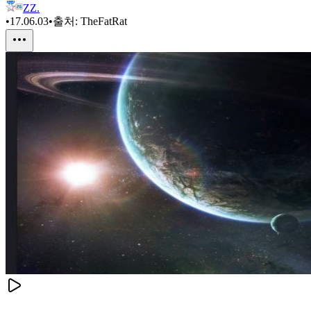
ZZ.
•
17.06.03
•
출처:
TheFatRat