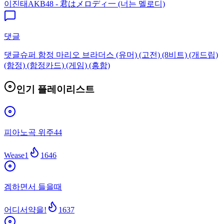
이진태
AKB48 - 君はメロディ一 (너는 멜로디)
댓글
댓글
슈퍼 함정 마리오 브라더스 (유머) (고전) (8비트) (개드립)
(함정) (함정카드) (게임) (흥함)
인기 플레이리스트
피아노곡 위주44
Wease1
1646
겜하면서 들을때
어디서약을!
1637