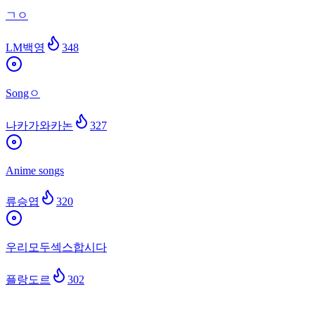
ㄱㅇ
LM백영
348
Songㅇ
나카가와카논
327
Anime songs
류승엽
320
우리모두섹스합시다
플랑도르
302