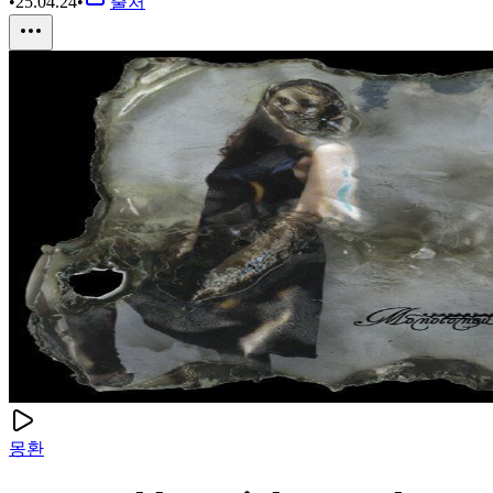
•
25.04.24
•
출처
몽환