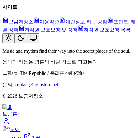
사이트
브금저장소
이용약관
개인정보 취급 방침
포인트, 레
벨 정책
저작권 보호요청 및 정책
저작권 보호요청 목록
Music and rhythm find their way into the secret places of the soul.
음악과 리듬은 영혼의 비밀 장소로 파고든다.
ㅡPlato, The Republic / 플라톤<國家論>
문의:
contact@bgmstore.net
©
2026
브금저장소
브금
홈
•
노애