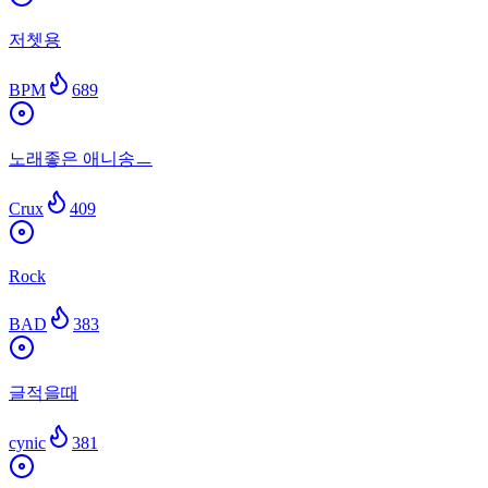
저쳇용
BPM
689
노래좋은 애니송ㅡ
Crux
409
Rock
BAD
383
글적을때
cynic
381