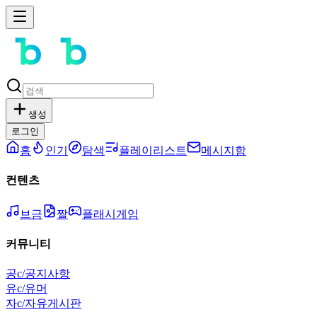
생성
로그인
홈
인기
탐색
플레이리스트
메시지함
컨텐츠
브금
짤
플래시게임
커뮤니티
공
c/공지사항
유
c/유머
자
c/자유게시판