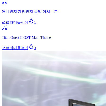
애니인지 게임인지 음악 아시는분
쓰르라미울적에
1
Titan Quest II OST Main Theme
쓰르라미울적에
3