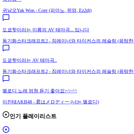
귀남오
Yak Won - Core (피아노, 위엄, Ez2dj)
도쿄핫이라는 이름의 AV 테마곡... 입니다
동기화
스타크래프트2 - 짐레이너와 타이커스의 레슬링 (음탕한
도쿄핫이라는 AV 테마곡..
동기화
스타크래프트2 - 짐레이너와 타이커스의 레슬링 (음탕한
멜로디 노래 엄청 듣기 좋아요\~\~^^
이진태
AKB48 - 君はメロディ一 (너는 멜로디)
인기 플레이리스트