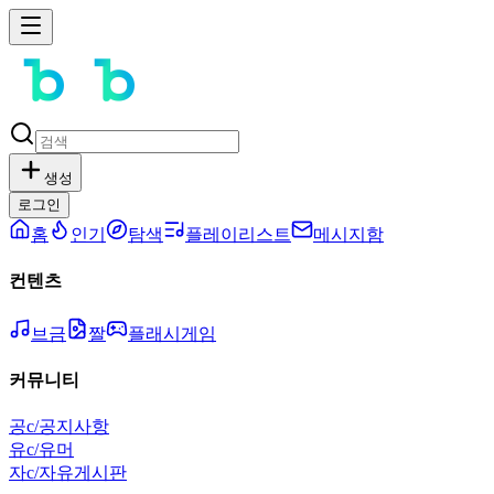
생성
로그인
홈
인기
탐색
플레이리스트
메시지함
컨텐츠
브금
짤
플래시게임
커뮤니티
공
c/공지사항
유
c/유머
자
c/자유게시판