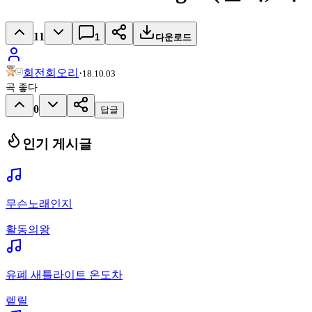
11
1
다운로드
회전회오리
·
18.10.03
곡 좋다
0
답글
인기 게시글
무슨노래인지
활동의왕
유폐 새틀라이트 온도차
렡릴