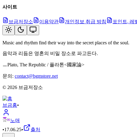
사이트
브금저장소
이용약관
개인정보 취급 방침
포인트, 레
Music and rhythm find their way into the secret places of the soul.
음악과 리듬은 영혼의 비밀 장소로 파고든다.
ㅡPlato, The Republic / 플라톤<國家論>
문의:
contact@bgmstore.net
©
2026
브금저장소
브금
홈
•
노애
•
17.06.25
•
출처