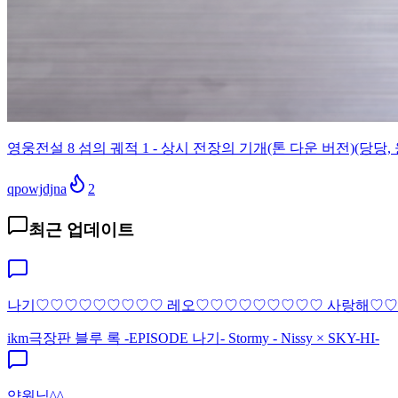
영웅전설 8 섬의 궤적 1 - 상시 전장의 기개(톤 다운 버전)(당당, 
qpowjdjna
2
최근 업데이트
나기♡♡♡♡♡♡♡♡♡ 레오♡♡♡♡♡♡♡♡♡ 사랑해♡
ikm
극장판 블루 록 -EPISODE 나기- Stormy - Nissy × SKY-HI-
약원님^^