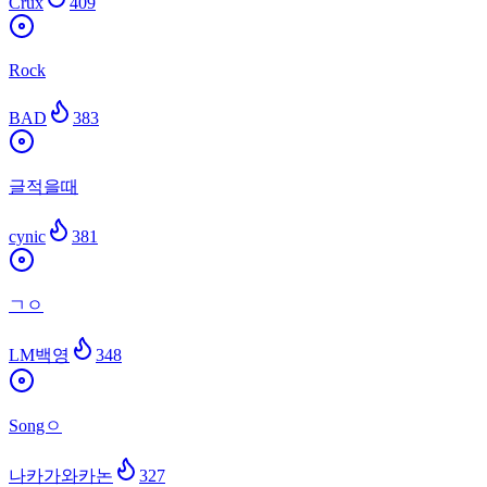
Crux
409
Rock
BAD
383
글적을때
cynic
381
ㄱㅇ
LM백영
348
Songㅇ
나카가와카논
327