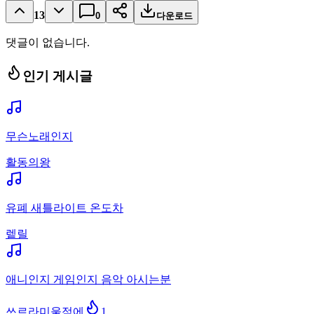
13
0
다운로드
댓글이 없습니다.
인기 게시글
무슨노래인지
활동의왕
유폐 새틀라이트 온도차
렡릴
애니인지 게임인지 음악 아시는분
쓰르라미울적에
1