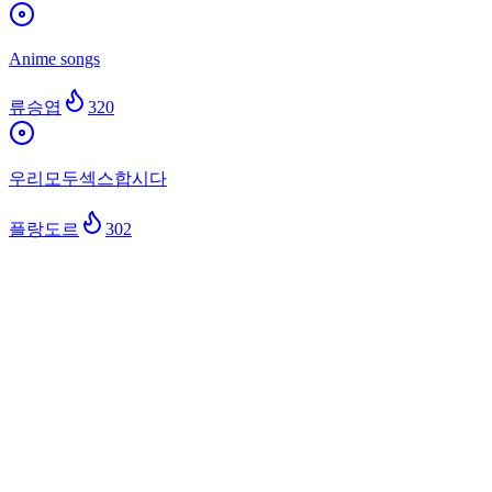
Anime songs
류승엽
320
우리모두섹스합시다
플랑도르
302