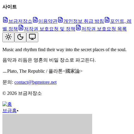
사이트
브금저장소
이용약관
개인정보 취급 방침
포인트, 레
벨 정책
저작권 보호요청 및 정책
저작권 보호요청 목록
Music and rhythm find their way into the secret places of the soul.
음악과 리듬은 영혼의 비밀 장소로 파고든다.
ㅡPlato, The Republic / 플라톤<國家論>
문의:
contact@bgmstore.net
©
2026
브금저장소
브금
홈
•