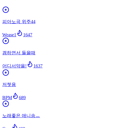
피아노곡 위주44
Wease1
1647
겜하면서 들을때
어디서약을!
1637
저쳇용
BPM
689
노래좋은 애니송ㅡ