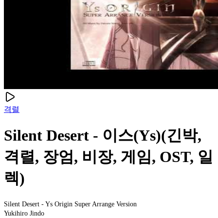
격렬
Silent Desert - 이스(Ys)(긴박,
격렬, 장엄, 비장, 게임, OST, 일
렉)
Silent Desert - Ys Origin Super Arrange Version
Yukihiro Jindo