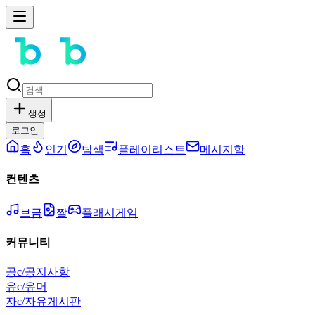
생성
로그인
홈
인기
탐색
플레이리스트
메시지함
컨텐츠
브금
짤
플래시게임
커뮤니티
공
c/공지사항
유
c/유머
자
c/자유게시판