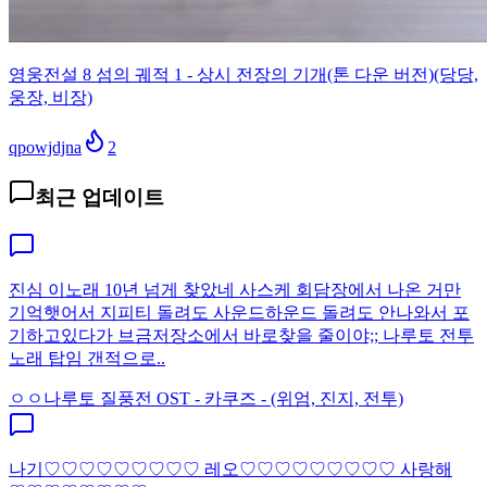
영웅전설 8 섬의 궤적 1 - 상시 전장의 기개(톤 다운 버전)(당당,
웅장, 비장)
qpowjdjna
2
최근 업데이트
진심 이노래 10년 넘게 찾았네 사스케 회담장에서 나온 거만
기억햇어서 지피티 돌려도 사운드하운드 돌려도 안나와서 포
기하고있다가 브금저장소에서 바로찾을 줄이야;; 나루토 전투
노래 탑임 갠적으로..
ㅇㅇ
나루토 질풍전 OST - 카쿠즈 - (위엄, 진지, 전투)
나기♡♡♡♡♡♡♡♡♡ 레오♡♡♡♡♡♡♡♡♡ 사랑해