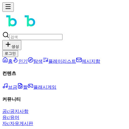
생성
로그인
홈
인기
탐색
플레이리스트
메시지함
컨텐츠
브금
짤
플래시게임
커뮤니티
공
c/공지사항
유
c/유머
자
c/자유게시판