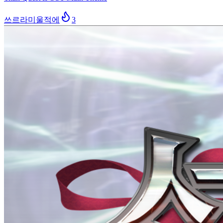
쓰르라미울적에
3