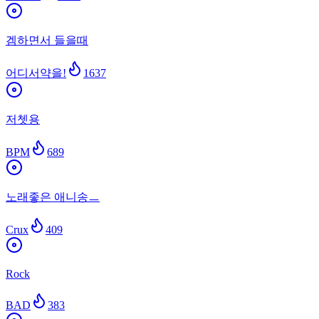
겜하면서 들을때
어디서약을!
1637
저쳇용
BPM
689
노래좋은 애니송ㅡ
Crux
409
Rock
BAD
383