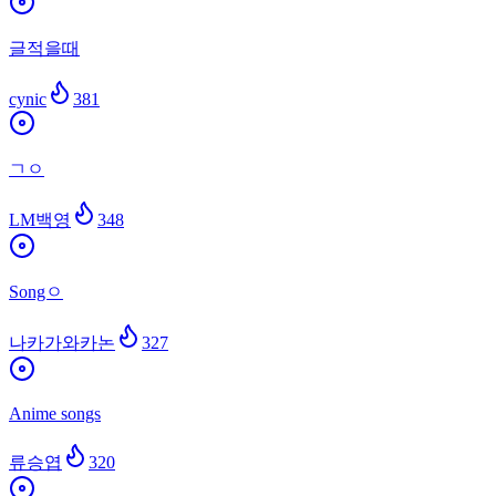
글적을때
cynic
381
ㄱㅇ
LM백영
348
Songㅇ
나카가와카논
327
Anime songs
류승엽
320