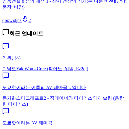
영웅전설 8 섬의 궤적 1 - 상시 전장의 기개(톤 다운 버전)(당당,
웅장, 비장)
qpowjdjna
2
최근 업데이트
약원님^^
귀남오
Yak Won - Core (피아노, 위엄, Ez2dj)
도쿄핫이라는 이름의 AV 테마곡... 입니다
동기화
스타크래프트2 - 짐레이너와 타이커스의 레슬링 (음탕
한 타이커스)
도쿄핫이라는 AV 테마곡..