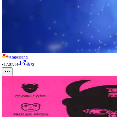
Ampersand
•
17.07.14
•
출처