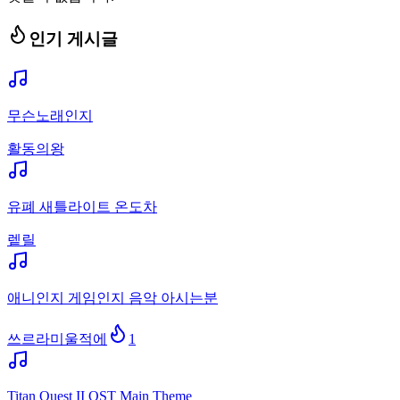
인기 게시글
무슨노래인지
활동의왕
유폐 새틀라이트 온도차
렡릴
애니인지 게임인지 음악 아시는분
쓰르라미울적에
1
Titan Quest II OST Main Theme