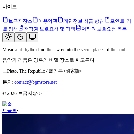
사이트
브금저장소
이용약관
개인정보 취급 방침
포인트, 레
벨 정책
저작권 보호요청 및 정책
저작권 보호요청 목록
Music and rhythm find their way into the secret places of the soul.
음악과 리듬은 영혼의 비밀 장소로 파고든다.
ㅡPlato, The Republic / 플라톤<國家論>
문의:
contact@bgmstore.net
©
2026
브금저장소
브금
홈
•