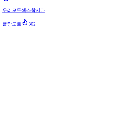
우리모두섹스합시다
플랑도르
302