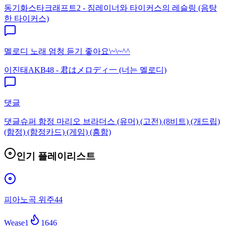
동기화
스타크래프트2 - 짐레이너와 타이커스의 레슬링 (음탕
한 타이커스)
멜로디 노래 엄청 듣기 좋아요\~\~^^
이진태
AKB48 - 君はメロディ一 (너는 멜로디)
댓글
댓글
슈퍼 함정 마리오 브라더스 (유머) (고전) (8비트) (개드립)
(함정) (함정카드) (게임) (흥함)
인기 플레이리스트
피아노곡 위주44
Wease1
1646