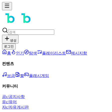
생성
로그인
홈
인기
탐색
플레이리스트
메시지함
컨텐츠
브금
짤
플래시게임
커뮤니티
공
c/공지사항
유
c/유머
자
c/자유게시판