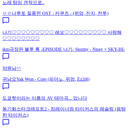
노래 탑임 갠적으로..
ㅇㅇ
나루토 질풍전 OST - 카쿠즈 - (위엄, 진지, 전투)
나기♡♡♡♡♡♡♡♡♡ 레오♡♡♡♡♡♡♡♡♡ 사랑해
♡♡♡♡♡♡♡♡
ikm
극장판 블루 록 -EPISODE 나기- Stormy - Nissy × SKY-HI-
약원님^^
귀남오
Yak Won - Core (피아노, 위엄, Ez2dj)
도쿄핫이라는 이름의 AV 테마곡... 입니다
동기화
스타크래프트2 - 짐레이너와 타이커스의 레슬링 (음탕
한 타이커스)