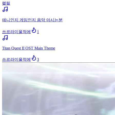
렡릴
애니인지 게임인지 음악 아시는분
쓰르라미울적에
1
Titan Quest II OST Main Theme
쓰르라미울적에
3