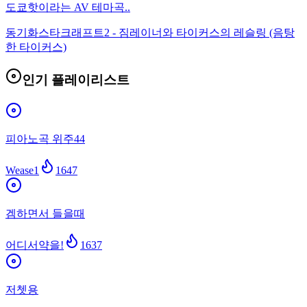
도쿄핫이라는 AV 테마곡..
동기화
스타크래프트2 - 짐레이너와 타이커스의 레슬링 (음탕
한 타이커스)
인기 플레이리스트
피아노곡 위주44
Wease1
1647
겜하면서 들을때
어디서약을!
1637
저쳇용