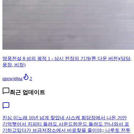
영웅전설 8 섬의 궤적 1 - 상시 전장의 기개(톤 다운 버전)(당당,
웅장, 비장)
qpowjdjna
2
최근 업데이트
진심 이노래 10년 넘게 찾았네 사스케 회담장에서 나온 거만
기억햇어서 지피티 돌려도 사운드하운드 돌려도 안나와서 포
기하고있다가 브금저장소에서 바로찾을 줄이야;; 나루토 전투