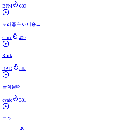
BPM
689
노래좋은 애니송ㅡ
Crux
409
Rock
BAD
383
글적을때
cynic
381
ㄱㅇ