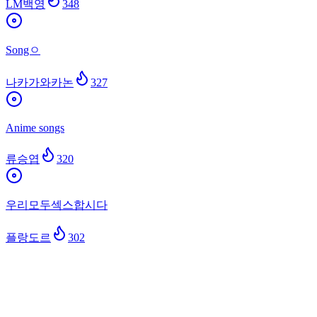
LM백영
348
Songㅇ
나카가와카논
327
Anime songs
류승엽
320
우리모두섹스합시다
플랑도르
302