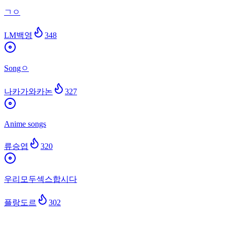
ㄱㅇ
LM백영
348
Songㅇ
나카가와카논
327
Anime songs
류승엽
320
우리모두섹스합시다
플랑도르
302