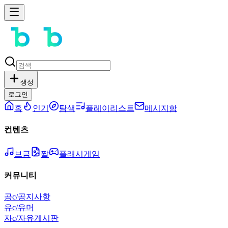
생성
로그인
홈
인기
탐색
플레이리스트
메시지함
컨텐츠
브금
짤
플래시게임
커뮤니티
공
c/공지사항
유
c/유머
자
c/자유게시판