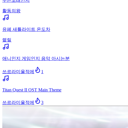
무슨노래인지
활동의왕
유폐 새틀라이트 온도차
렡릴
애니인지 게임인지 음악 아시는분
쓰르라미울적에
1
Titan Quest II OST Main Theme
쓰르라미울적에
3