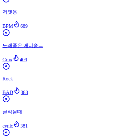
저쳇용
BPM
689
노래좋은 애니송ㅡ
Crux
409
Rock
BAD
383
글적을때
cynic
381