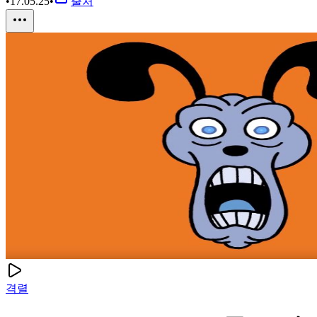
•
17.05.25
•
출처
격렬