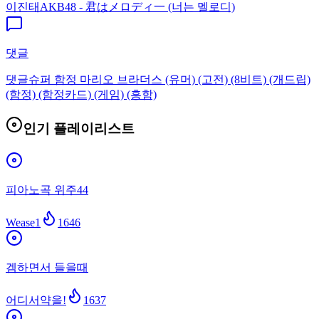
이진태
AKB48 - 君はメロディ一 (너는 멜로디)
댓글
댓글
슈퍼 함정 마리오 브라더스 (유머) (고전) (8비트) (개드립)
(함정) (함정카드) (게임) (흥함)
인기 플레이리스트
피아노곡 위주44
Wease1
1646
겜하면서 들을때
어디서약을!
1637