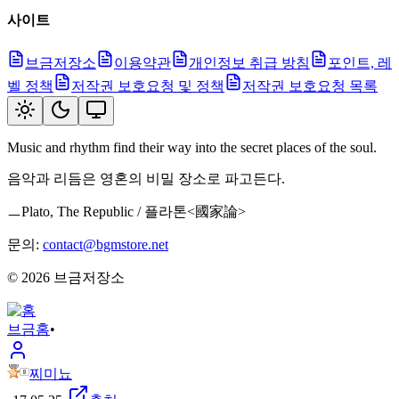
사이트
브금저장소
이용약관
개인정보 취급 방침
포인트, 레
벨 정책
저작권 보호요청 및 정책
저작권 보호요청 목록
Music and rhythm find their way into the secret places of the soul.
음악과 리듬은 영혼의 비밀 장소로 파고든다.
ㅡPlato, The Republic / 플라톤<國家論>
문의:
contact@bgmstore.net
©
2026
브금저장소
브금
홈
•
찌미뇨