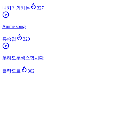
나카가와카논
327
Anime songs
류승엽
320
우리모두섹스합시다
플랑도르
302