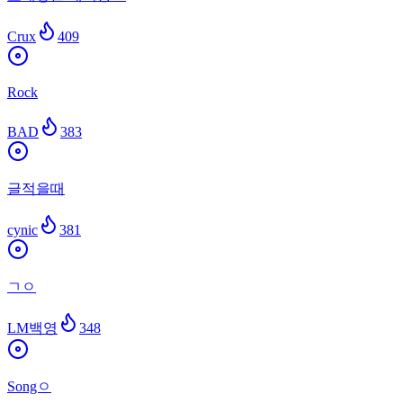
Crux
409
Rock
BAD
383
글적을때
cynic
381
ㄱㅇ
LM백영
348
Songㅇ