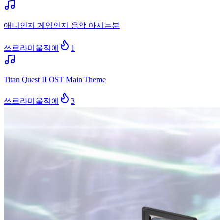
애니인지 게임인지 음악 아시는분
쓰르라미울적에
1
Titan Quest II OST Main Theme
쓰르라미울적에
3