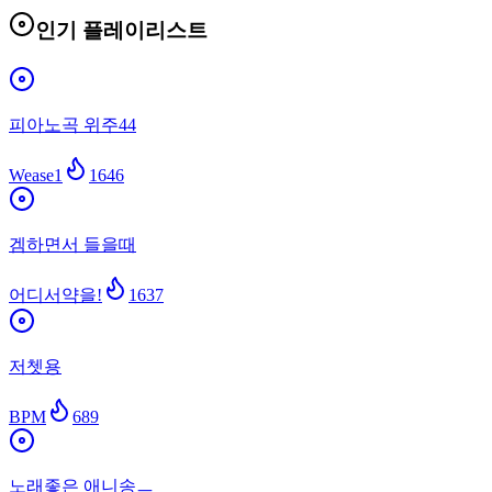
인기 플레이리스트
피아노곡 위주44
Wease1
1646
겜하면서 들을때
어디서약을!
1637
저쳇용
BPM
689
노래좋은 애니송ㅡ