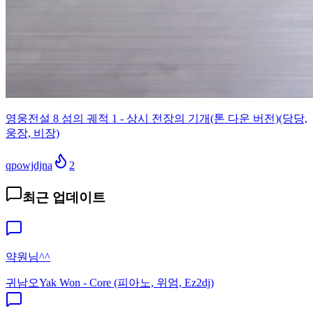
영웅전설 8 섬의 궤적 1 - 상시 전장의 기개(톤 다운 버전)(당당,
웅장, 비장)
qpowjdjna
2
최근 업데이트
약원님^^
귀남오
Yak Won - Core (피아노, 위엄, Ez2dj)