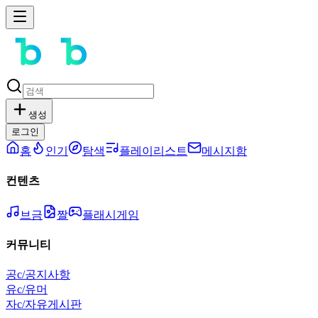
생성
로그인
홈
인기
탐색
플레이리스트
메시지함
컨텐츠
브금
짤
플래시게임
커뮤니티
공
c/공지사항
유
c/유머
자
c/자유게시판