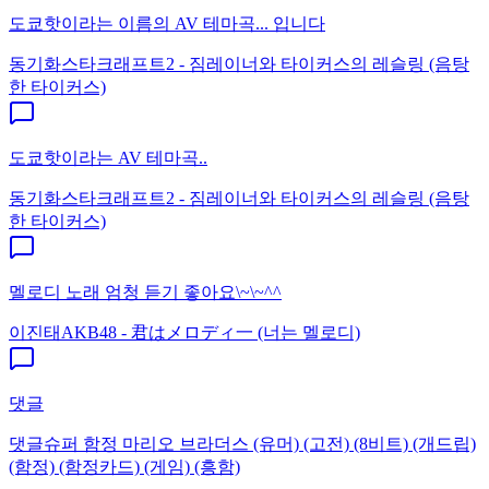
도쿄핫이라는 이름의 AV 테마곡... 입니다
동기화
스타크래프트2 - 짐레이너와 타이커스의 레슬링 (음탕
한 타이커스)
도쿄핫이라는 AV 테마곡..
동기화
스타크래프트2 - 짐레이너와 타이커스의 레슬링 (음탕
한 타이커스)
멜로디 노래 엄청 듣기 좋아요\~\~^^
이진태
AKB48 - 君はメロディ一 (너는 멜로디)
댓글
댓글
슈퍼 함정 마리오 브라더스 (유머) (고전) (8비트) (개드립)
(함정) (함정카드) (게임) (흥함)