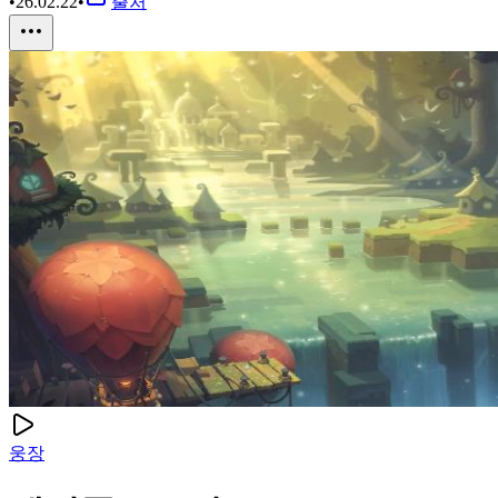
•
26.02.22
•
출처
웅장