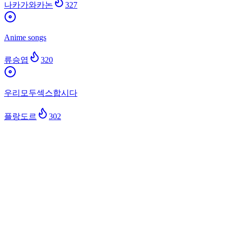
나카가와카논
327
Anime songs
류승엽
320
우리모두섹스합시다
플랑도르
302