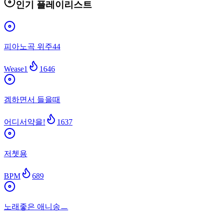
인기 플레이리스트
피아노곡 위주44
Wease1
1646
겜하면서 들을때
어디서약을!
1637
저쳇용
BPM
689
노래좋은 애니송ㅡ