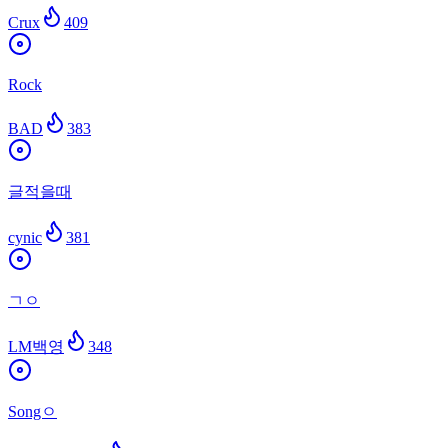
Crux
409
Rock
BAD
383
글적을때
cynic
381
ㄱㅇ
LM백영
348
Songㅇ