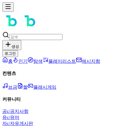
생성
로그인
홈
인기
탐색
플레이리스트
메시지함
컨텐츠
브금
짤
플래시게임
커뮤니티
공
c/공지사항
유
c/유머
자
c/자유게시판