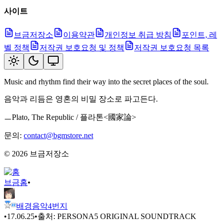
사이트
브금저장소
이용약관
개인정보 취급 방침
포인트, 레
벨 정책
저작권 보호요청 및 정책
저작권 보호요청 목록
Music and rhythm find their way into the secret places of the soul.
음악과 리듬은 영혼의 비밀 장소로 파고든다.
ㅡPlato, The Republic / 플라톤<國家論>
문의:
contact@bgmstore.net
©
2026
브금저장소
브금
홈
•
배경음악4번지
•
17.06.25
•
출처:
PERSONA5 ORIGINAL SOUNDTRACK