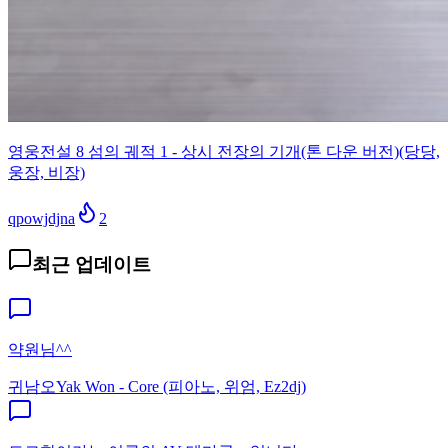
영웅전설 8 섬의 궤적 1 - 상시 전장의 기개(톤 다운 버전)(당당,
웅장, 비장)
qpowjdjna
2
최근 업데이트
약원님^^
귀남오
Yak Won - Core (피아노, 위엄, Ez2dj)