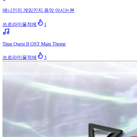
애니인지 게임인지 음악 아시는분
쓰르라미울적에
1
Titan Quest II OST Main Theme
쓰르라미울적에
3