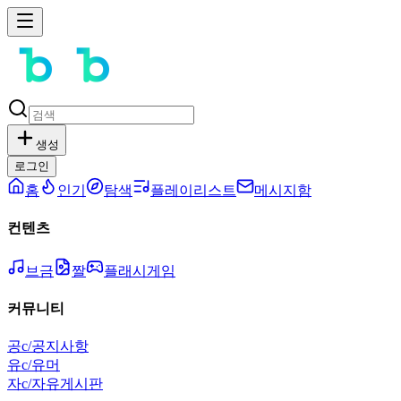
생성
로그인
홈
인기
탐색
플레이리스트
메시지함
컨텐츠
브금
짤
플래시게임
커뮤니티
공
c/공지사항
유
c/유머
자
c/자유게시판