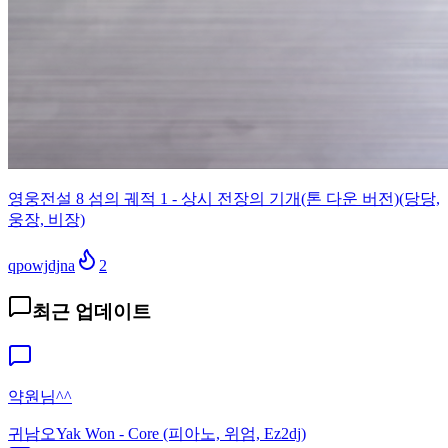
영웅전설 8 섬의 궤적 1 - 상시 전장의 기개(톤 다운 버전)(당당,
웅장, 비장)
qpowjdjna
2
최근 업데이트
약원님^^
귀남오
Yak Won - Core (피아노, 위엄, Ez2dj)