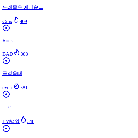
노래좋은 애니송ㅡ
Crux
409
Rock
BAD
383
글적을때
cynic
381
ㄱㅇ
LM백영
348