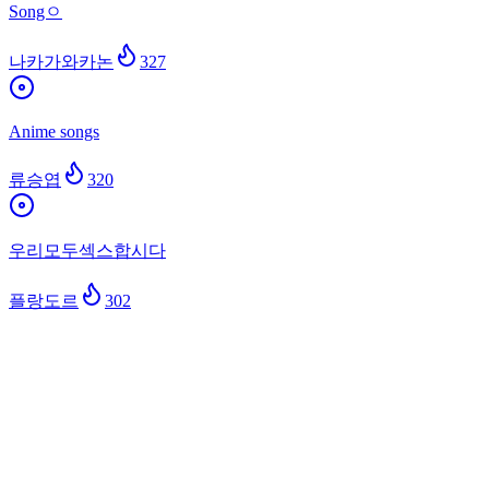
Songㅇ
나카가와카논
327
Anime songs
류승엽
320
우리모두섹스합시다
플랑도르
302