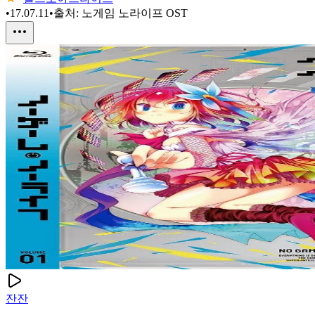
•
17.07.11
•
출처:
노게임 노라이프 OST
잔잔