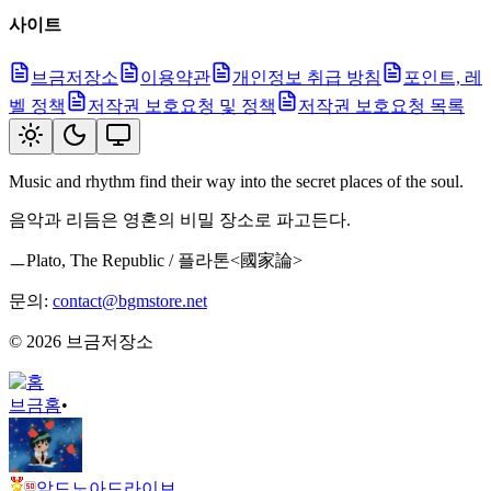
사이트
브금저장소
이용약관
개인정보 취급 방침
포인트, 레
벨 정책
저작권 보호요청 및 정책
저작권 보호요청 목록
Music and rhythm find their way into the secret places of the soul.
음악과 리듬은 영혼의 비밀 장소로 파고든다.
ㅡPlato, The Republic / 플라톤<國家論>
문의:
contact@bgmstore.net
©
2026
브금저장소
브금
홈
•
알드노아드라이브