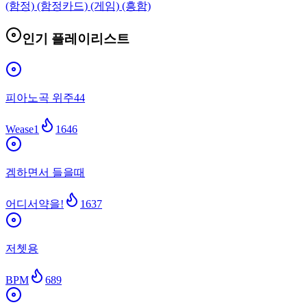
(함정) (함정카드) (게임) (흥함)
인기 플레이리스트
피아노곡 위주44
Wease1
1646
겜하면서 들을때
어디서약을!
1637
저쳇용
BPM
689