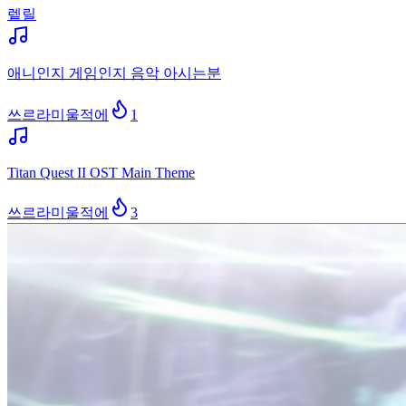
렡릴
애니인지 게임인지 음악 아시는분
쓰르라미울적에
1
Titan Quest II OST Main Theme
쓰르라미울적에
3